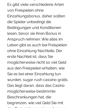
Es gibt viele verschiedene Arten 
von Freispielen ohne 
Einzahlungsbonus, daher sollten 
die Spieler unbedingt die 
Bedingungen und Konditionen 
lesen, bevor sie ihren Bonus in 
Anspruch nehmen. Wie alles im 
Leben gibt es auch bei Freispielen 
ohne Einzahlung Nachteile. Der 
erste Nachteil ist, dass Sie 
moglicherweise nicht so viel Geld 
aus den Freispielen erhalten, wie 
Sie es bei einer Einzahlung tun 
wurden, sugar rush cassino grátis. 
Das liegt daran, dass das Casino 
moglicherweise bestimmte 
Beschrankungen hat, die 
begrenzen, wie viel Geld Sie mit 