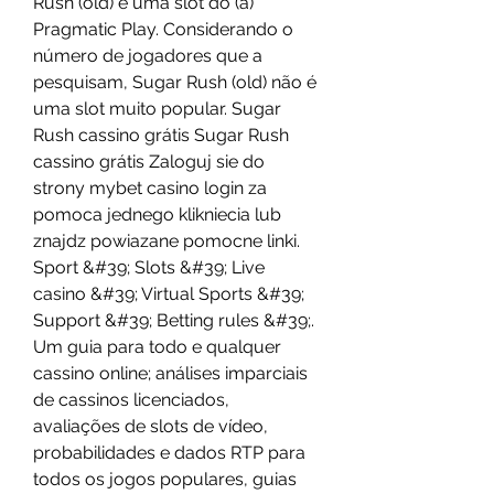
Rush (old) é uma slot do (a) 
Pragmatic Play. Considerando o 
número de jogadores que a 
pesquisam, Sugar Rush (old) não é 
uma slot muito popular. Sugar 
Rush cassino grátis Sugar Rush 
cassino grátis Zaloguj sie do 
strony mybet casino login za 
pomoca jednego klikniecia lub 
znajdz powiazane pomocne linki. 
Sport &#39; Slots &#39; Live 
casino &#39; Virtual Sports &#39; 
Support &#39; Betting rules &#39;. 
Um guia para todo e qualquer 
cassino online; análises imparciais 
de cassinos licenciados, 
avaliações de slots de vídeo, 
probabilidades e dados RTP para 
todos os jogos populares, guias 