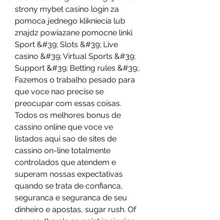
strony mybet casino login za 
pomoca jednego klikniecia lub 
znajdz powiazane pomocne linki. 
Sport &#39; Slots &#39; Live 
casino &#39; Virtual Sports &#39; 
Support &#39; Betting rules &#39;. 
Fazemos o trabalho pesado para 
que voce nao precise se 
preocupar com essas coisas. 
Todos os melhores bonus de 
cassino online que voce ve 
listados aqui sao de sites de 
cassino on-line totalmente 
controlados que atendem e 
superam nossas expectativas 
quando se trata de confianca, 
seguranca e seguranca de seu 
dinheiro e apostas, sugar rush. Of 