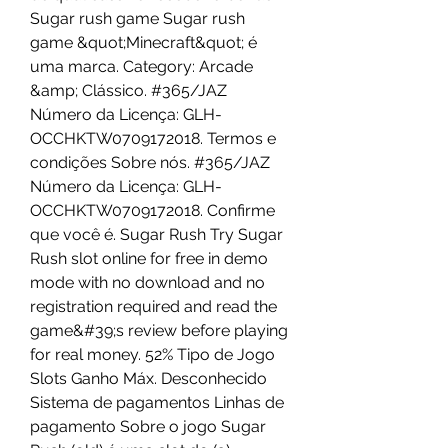
Sugar rush game Sugar rush 
game &quot;Minecraft&quot; é 
uma marca. Category: Arcade 
&amp; Clássico. #365/JAZ 
Número da Licença: GLH-
OCCHKTW0709172018. Termos e 
condições Sobre nós. #365/JAZ 
Número da Licença: GLH-
OCCHKTW0709172018. Confirme 
que você é. Sugar Rush Try Sugar 
Rush slot online for free in demo 
mode with no download and no 
registration required and read the 
game&#39;s review before playing 
for real money. 52% Tipo de Jogo 
Slots Ganho Máx. Desconhecido 
Sistema de pagamentos Linhas de 
pagamento Sobre o jogo Sugar 