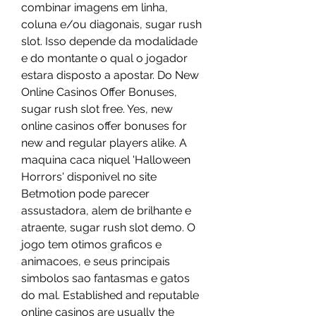
combinar imagens em linha, 
coluna e/ou diagonais, sugar rush 
slot. Isso depende da modalidade 
e do montante o qual o jogador 
estara disposto a apostar. Do New 
Online Casinos Offer Bonuses, 
sugar rush slot free. Yes, new 
online casinos offer bonuses for 
new and regular players alike. A 
maquina caca niquel 'Halloween 
Horrors' disponivel no site 
Betmotion pode parecer 
assustadora, alem de brilhante e 
atraente, sugar rush slot demo. O 
jogo tem otimos graficos e 
animacoes, e seus principais 
simbolos sao fantasmas e gatos 
do mal. Established and reputable 
online casinos are usually the 