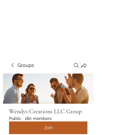
Wendys Creations LLC
Your Business Is Our Business.
Get What You Deserve
Groups
Wendys Creations LLC Group
Public
·
180 members
Join