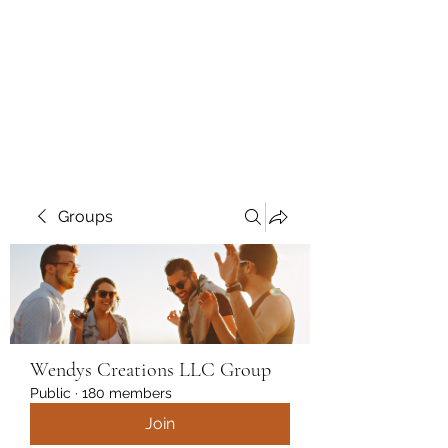
Wendys Creations LLC
Your Business Is Our Business.
Get What You Deserve
Groups
Wendys Creations LLC Group
Public
·
180 members
Join