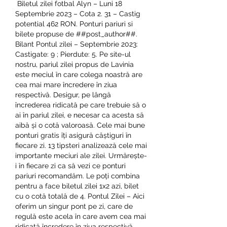
 Biletul zilei fotbal Alyn – Luni 18 
Septembrie 2023 – Cota 2. 31 – Castig 
potential 462 RON. Ponturi pariuri si 
bilete propuse de ##post_author##. 
Bilant Pontul zilei – Septembrie 2023: 
Castigate: 9 ; Pierdute: 5. Pe site-ul 
nostru, pariul zilei propus de Lavinia 
este meciul în care colega noastră are 
cea mai mare încredere în ziua 
respectivă. Desigur, pe lângă 
încrederea ridicată pe care trebuie să o 
ai în pariul zilei, e necesar ca acesta să 
aibă și o cotă valoroasă. Cele mai bune 
ponturi gratis îți asigură câștiguri în 
fiecare zi. 13 tipsteri analizează cele mai 
importante meciuri ale zilei. Urmărește-
i în fiecare zi ca să vezi ce ponturi 
pariuri recomandăm. Le poți combina 
pentru a face biletul zilei 1x2 azi, bilet 
cu o cotă totală de 4. Pontul Zilei – Aici 
oferim un singur pont pe zi, care de 
regulă este acela în care avem cea mai 
ridicată încredere în ziua respectivă. 