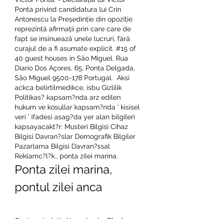
Ponta privind candidatura lui Crin 
Antonescu la Președinție din opoziție 
reprezintă afirmații prin care care de 
fapt se insinuează unele lucruri, fără 
curajul de a fi asumate explicit. #15 of 
40 guest houses in São Miguel. Rua 
Diario Dos Açores, 65, Ponta Delgada, 
São Miguel 9500-178 Portugal.  Aksi 
ackca belirtilmedikce, isbu Gizlilik 
Politikas? kapsam?nda arz edilen 
hukum ve kosullar kapsam?nda ' kisisel 
veri ' ifadesi asag?da yer alan bilgileri 
kapsayacakt?r: Musteri Bilgisi Cihaz 
Bilgisi Davran?slar Demografik Bilgiler 
Pazarlama Bilgisi Davran?ssal 
Reklamc?l?k., ponta zilei marina.
Ponta zilei marina, 
pontul zilei anca