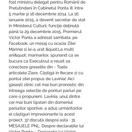
fost ministru delegat pentru Românii de 
Pretutindeni în Cabinetul Ponta III, între 
5 martie şi 16 decembrie 2014. La 16 
ianuarie 2015, a devenit secretar de stat 
în Ministerul Culturii, funcţie deţinută 
până la 29 decembrie 2015. Premierul 
Victor Ponta a adresat sambata, pe 
Facebook, un mesaj cu ocazia Zilei 
Marinei si le-a urat &quot;La multi 
ani&quot; marinarilor, spunand ca se 
bucura ca Executivul a reusit sa 
corecteze greselile din - Toate 
articolele Ziare. Câștigă în fiecare zi cu 
pontul zilei propus de Lavinia! Aici 
găsești zilnic cel mai bun pronostic din 
întreaga selecție de ponturi pariuri pe 
care o propunem. Lavinia, unul dintre 
cei mai buni tipsteri din domeniul 
pariurilor sportive, a adus urmăritorilor 
ei câștiguri impresionante la acest 
proiect. 37 discută despre asta · 31. 
MESAJELE PNL: Despre declarațiile lui 
Victor Ponta: - Declarația lui Victor 