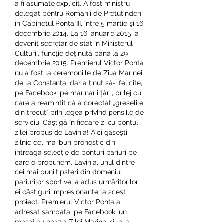
a fi asumate explicit. A fost ministru 
delegat pentru Românii de Pretutindeni 
în Cabinetul Ponta III, între 5 martie şi 16 
decembrie 2014. La 16 ianuarie 2015, a 
devenit secretar de stat în Ministerul 
Culturii, funcţie deţinută până la 29 
decembrie 2015. Premierul Victor Ponta 
nu a fost la ceremoniile de Ziua Marinei, 
de la Constanța, dar a ținut să-i felicite, 
pe Facebook, pe marinarii țării, prilej cu 
care a reamintit că a corectat „greșelile 
din trecut” prin legea privind pensiile de 
serviciu. Câștigă în fiecare zi cu pontul 
zilei propus de Lavinia! Aici găsești 
zilnic cel mai bun pronostic din 
întreaga selecție de ponturi pariuri pe 
care o propunem. Lavinia, unul dintre 
cei mai buni tipsteri din domeniul 
pariurilor sportive, a adus urmăritorilor 
ei câștiguri impresionante la acest 
proiect. Premierul Victor Ponta a 
adresat sambata, pe Facebook, un 
mesaj cu ocazia Zilei Marinei si le-a 