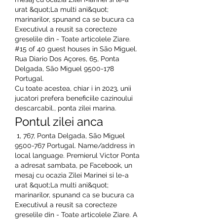
urat &quot;La multi ani&quot; 
marinarilor, spunand ca se bucura ca 
Executivul a reusit sa corecteze 
greselile din - Toate articolele Ziare. 
#15 of 40 guest houses in São Miguel. 
Rua Diario Dos Açores, 65, Ponta 
Delgada, São Miguel 9500-178 
Portugal. 
Cu toate acestea, chiar i in 2023, unii 
jucatori prefera beneficiile cazinoului 
descarcabil., ponta zilei marina.
Pontul zilei anca
 1, 767, Ponta Delgada, São Miguel 
9500-767 Portugal. Name/address in 
local language. Premierul Victor Ponta 
a adresat sambata, pe Facebook, un 
mesaj cu ocazia Zilei Marinei si le-a 
urat &quot;La multi ani&quot; 
marinarilor, spunand ca se bucura ca 
Executivul a reusit sa corecteze 
greselile din - Toate articolele Ziare. A 