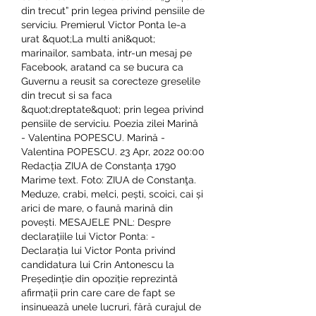
din trecut” prin legea privind pensiile de 
serviciu. Premierul Victor Ponta le-a 
urat &quot;La multi ani&quot; 
marinailor, sambata, intr-un mesaj pe 
Facebook, aratand ca se bucura ca 
Guvernu a reusit sa corecteze greselile 
din trecut si sa faca 
&quot;dreptate&quot; prin legea privind 
pensiile de serviciu. Poezia zilei Marină 
- Valentina POPESCU. Marină - 
Valentina POPESCU. 23 Apr, 2022 00:00 
Redacția ZIUA de Constanța 1790 
Marime text. Foto: ZIUA de Constanţa. 
Meduze, crabi, melci, pești, scoici, cai și 
arici de mare, o faună marină din 
povești. MESAJELE PNL: Despre 
declarațiile lui Victor Ponta: - 
Declarația lui Victor Ponta privind 
candidatura lui Crin Antonescu la 
Președinție din opoziție reprezintă 
afirmații prin care care de fapt se 
insinuează unele lucruri, fără curajul de 