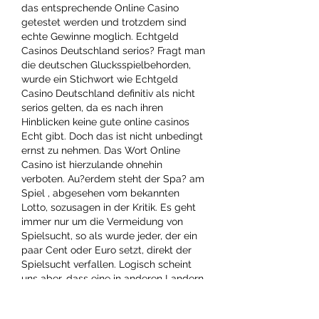
das entsprechende Online Casino 
getestet werden und trotzdem sind 
echte Gewinne moglich. Echtgeld 
Casinos Deutschland serios? Fragt man 
die deutschen Glucksspielbehorden, 
wurde ein Stichwort wie Echtgeld 
Casino Deutschland definitiv als nicht 
serios gelten, da es nach ihren 
Hinblicken keine gute online casinos 
Echt gibt. Doch das ist nicht unbedingt 
ernst zu nehmen. Das Wort Online 
Casino ist hierzulande ohnehin 
verboten. Au?erdem steht der Spa? am 
Spiel , abgesehen vom bekannten 
Lotto, sozusagen in der Kritik. Es geht 
immer nur um die Vermeidung von 
Spielsucht, so als wurde jeder, der ein 
paar Cent oder Euro setzt, direkt der 
Spielsucht verfallen. Logisch scheint 
uns aber, dass eine in anderen Landern 
gultige und fur Seriositat stehende 
Lizenz naturlich auch in Deutschland 