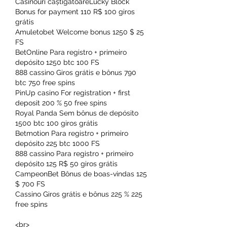
Casinouri câștigătoareLucky Block 
Bonus for payment 110 R$ 100 giros 
grátis
Amuletobet Welcome bonus 1250 $ 25 
FS
BetOnline Para registro + primeiro 
depósito 1250 btc 100 FS
888 cassino Giros grátis e bônus 790 
btc 750 free spins
PinUp casino For registration + first 
deposit 200 % 50 free spins
Royal Panda Sem bônus de depósito 
1500 btc 100 giros grátis
Betmotion Para registro + primeiro 
depósito 225 btc 1000 FS
888 cassino Para registro + primeiro 
depósito 125 R$ 50 giros grátis
CampeonBet Bônus de boas-vindas 125 
$ 700 FS
Cassino Giros grátis e bônus 225 % 225 
free spins
<br>