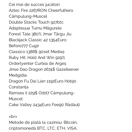
Cei mai de succes jucători:
Aztec Fire 2267RON Cheerfulhero 
Câmpulung-Muscel 
Double Stacks Touch 927btc 
Adapteuua Turnu Măgurele 
Forest Tale 380% 7mar Târgu Jiu 
Blackjack Classic 42 1354Euro 
Before777 Cugir 
Classico 1388$ 90set Mediaș 
Ruby Hit: Hold And Win 929% 
Orderlyenter Curtea de Argeș 
Jinse Dao Dragon 2674$ Gazelleever 
Medgidia 
Dragon Fu Dai Lian 1192Euro Hot90 
Constanța 
Ramses Ii 229$ Odd7 Câmpulung-
Muscel 
Cake Valley 2434Euro Fee90 Rădăuți 
<br>
Metode de plată la cazinou: Bitcoin, 
criptomonedă BTC, LTC, ETH, VISA, 