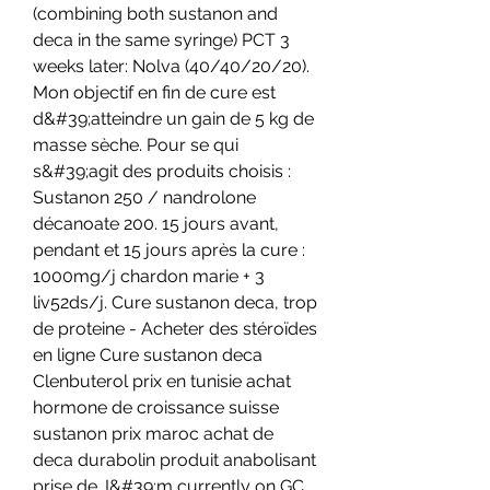
(combining both sustanon and 
deca in the same syringe) PCT 3 
weeks later: Nolva (40/40/20/20). 
Mon objectif en fin de cure est 
d&#39;atteindre un gain de 5 kg de 
masse sèche. Pour se qui 
s&#39;agit des produits choisis : 
Sustanon 250 / nandrolone 
décanoate 200. 15 jours avant, 
pendant et 15 jours après la cure : 
1000mg/j chardon marie + 3 
liv52ds/j. Cure sustanon deca, trop 
de proteine - Acheter des stéroïdes 
en ligne Cure sustanon deca 
Clenbuterol prix en tunisie achat 
hormone de croissance suisse 
sustanon prix maroc achat de 
deca durabolin produit anabolisant 
prise de. I&#39;m currently on GC 