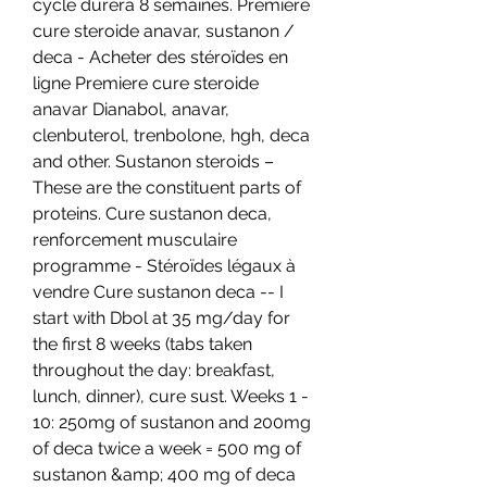
cycle durera 8 semaines. Premiere 
cure steroide anavar, sustanon / 
deca - Acheter des stéroïdes en 
ligne Premiere cure steroide 
anavar Dianabol, anavar, 
clenbuterol, trenbolone, hgh, deca 
and other. Sustanon steroids – 
These are the constituent parts of 
proteins. Cure sustanon deca, 
renforcement musculaire 
programme - Stéroïdes légaux à 
vendre Cure sustanon deca -- I 
start with Dbol at 35 mg/day for 
the first 8 weeks (tabs taken 
throughout the day: breakfast, 
lunch, dinner), cure sust. Weeks 1 - 
10: 250mg of sustanon and 200mg 
of deca twice a week = 500 mg of 
sustanon &amp; 400 mg of deca 