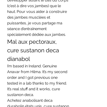
développer autant le bas du corps 
(c’est à dire vos jambes) que le 
haut. Pour vous aider à construire 
des jambes musclées et 
puissantes, je vous partage ma 
séance d’entraînement 
spécialement dédiée aux jambes. 
Mal aux pectoraux, 
cure sustanon deca 
dianabol
I’m based in Ireland. Genuine 
Anavar from Hilma. It’s my second 
order and I got previous one 
tested in a lab thanks to my friend. 
It’s real stuff and it works, cure 
sustanon deca.
Achetez anabolisant deca 
durabolin états unis, cure sustanon 