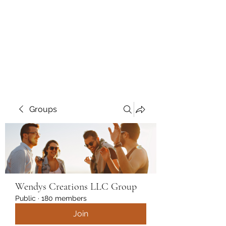
Wendys Creations LLC
Your Business Is Our Business.
Get What You Deserve
Groups
Wendys Creations LLC Group
Public
·
180 members
Join