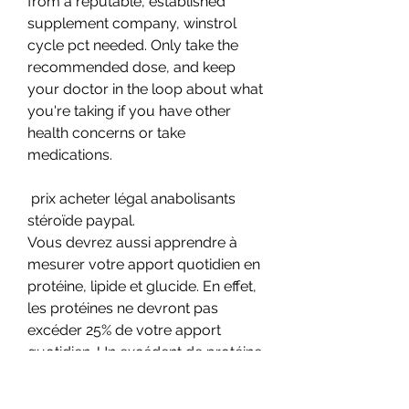
from a reputable, established 
supplement company, winstrol 
cycle pct needed. Only take the 
recommended dose, and keep 
your doctor in the loop about what 
you're taking if you have other 
health concerns or take 
medications.
 prix acheter légal anabolisants 
stéroïde paypal.
Vous devrez aussi apprendre à 
mesurer votre apport quotidien en 
protéine, lipide et glucide. En effet, 
les protéines ne devront pas 
excéder 25% de votre apport 
quotidien. Un excédent de protéine 
pourrait faire baisser votre taux 
d&rsquo;hormone. On trouve des 