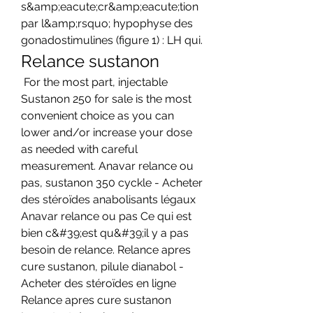
s&amp;eacute;cr&amp;eacute;tion 
par l&amp;rsquo; hypophyse des 
gonadostimulines (figure 1) : LH qui. 
Relance sustanon
 For the most part, injectable 
Sustanon 250 for sale is the most 
convenient choice as you can 
lower and/or increase your dose 
as needed with careful 
measurement. Anavar relance ou 
pas, sustanon 350 cyckle - Acheter 
des stéroïdes anabolisants légaux 
Anavar relance ou pas Ce qui est 
bien c&#39;est qu&#39;il y a pas 
besoin de relance. Relance apres 
cure sustanon, pilule dianabol - 
Acheter des stéroïdes en ligne 
Relance apres cure sustanon 