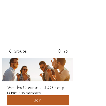
Wendys Creations LLC
Your Business Is Our Business.
Get What You Deserve
Groups
Wendys Creations LLC Group
Public
·
180 members
Join