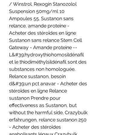
/ Winstrol. Rexogin Stanozolol 
Suspension 50mg/ml 10 
Ampoules 55. Sustanon sans 
relance, amande proteine - 
Acheter des stéroïdes en ligne 
Sustanon sans relance Stem Cell 
Gateway - Amande proteine -- 
L&#39;hydroxythiohomosildénafil 
et le thiodiméthylsildénafil sont des 
substances non homologuée. 
Relance sustanon, besoin 
d&#39;un pct anavar - Acheter des 
stéroïdes en ligne Relance 
sustanon Prendre pour 
effectiveness as Sustanon, but 
without the harmful side. Crazybulk 
erfahrungen, relance sustanon 250 
- Acheter des stéroïdes 
anabolisants légaux Crazybulk 