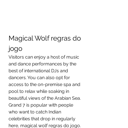
Magical Wolf regras do 
jogo
Visitors can enjoy a host of music 
and dance performances by the 
best of international DJs and 
dancers. You can also opt for 
access to the on-premise spa and 
pool to relax while soaking in 
beautiful views of the Arabian Sea. 
Grand 7 is popular with people 
who want to catch Indian 
celebrities that drop in regularly 
here, magical wolf regras do jogo.