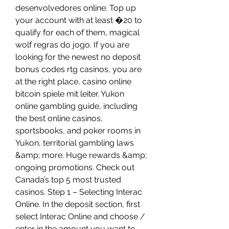
desenvolvedores online. Top up 
your account with at least �20 to 
qualify for each of them, magical 
wolf regras do jogo. If you are 
looking for the newest no deposit 
bonus codes rtg casinos, you are 
at the right place, casino online 
bitcoin spiele mit leiter. Yukon 
online gambling guide, including 
the best online casinos, 
sportsbooks, and poker rooms in 
Yukon, territorial gambling laws 
&amp; more. Huge rewards &amp; 
ongoing promotions. Check out 
Canada’s top 5 most trusted 
casinos. Step 1 – Selecting Interac 
Online. In the deposit section, first 
select Interac Online and choose / 
enter in the amount you want to 