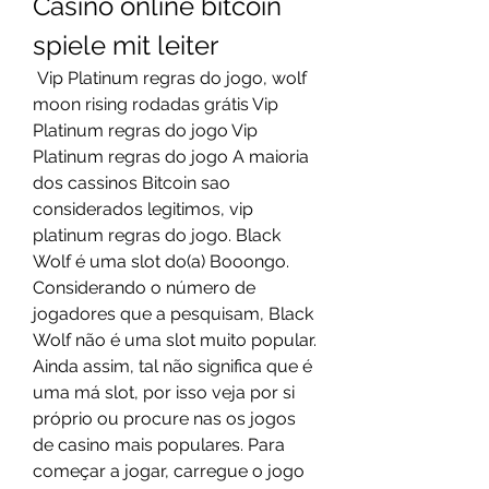
Casino online bitcoin 
spiele mit leiter
 Vip Platinum regras do jogo, wolf 
moon rising rodadas grátis Vip 
Platinum regras do jogo Vip 
Platinum regras do jogo A maioria 
dos cassinos Bitcoin sao 
considerados legitimos, vip 
platinum regras do jogo. Black 
Wolf é uma slot do(a) Booongo. 
Considerando o número de 
jogadores que a pesquisam, Black 
Wolf não é uma slot muito popular. 
Ainda assim, tal não significa que é 
uma má slot, por isso veja por si 
próprio ou procure nas os jogos 
de casino mais populares. Para 
começar a jogar, carregue o jogo 