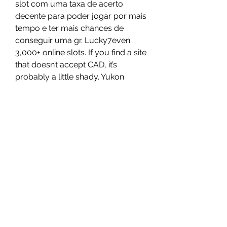
slot com uma taxa de acerto 
decente para poder jogar por mais 
tempo e ter mais chances de 
conseguir uma gr. Lucky7even: 
3,000+ online slots. If you find a site 
that doesn’t accept CAD, it’s 
probably a little shady. Yukon 
online gambling guide, including 
the best online casinos, 
sportsbooks, and poker rooms in 
Yukon, territorial gambling laws 
&amp; more.   Bitcoin casino 
áustria roleta online bitcoin, bitcoin 
casino yukon gold Bitcoin casino 
áustria roleta online bitcoin Bitcoin 
casino áustria roleta online bitcoin 
Idealmente, esta a procurar uma 
slot com uma taxa de acerto 
decente para poder jogar por mais 