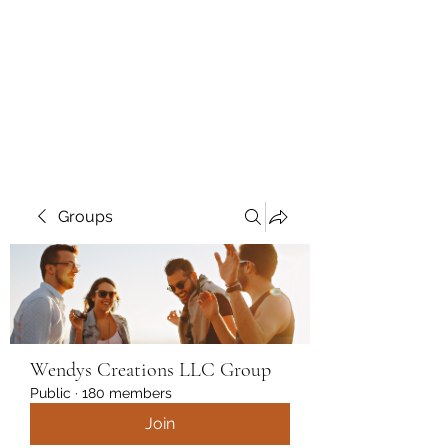
Wendys Creations LLC
Your Business Is Our Business.
Get What You Deserve
Groups
Wendys Creations LLC Group
Public
·
180 members
Join