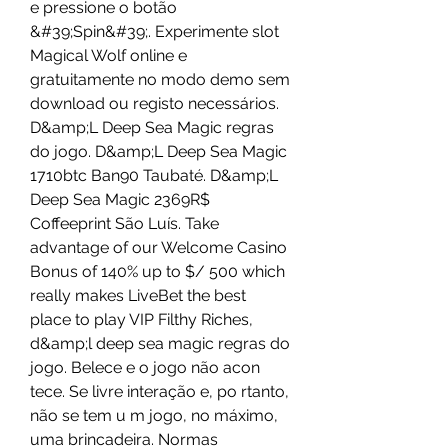
e pressione o botão 
&#39;Spin&#39;. Experimente slot 
Magical Wolf online e 
gratuitamente no modo demo sem 
download ou registo necessários. 
D&amp;L Deep Sea Magic regras 
do jogo. D&amp;L Deep Sea Magic 
1710btc Ban90 Taubaté. D&amp;L 
Deep Sea Magic 2369R$ 
Coffeeprint São Luís. Take 
advantage of our Welcome Casino 
Bonus of 140% up to $/ 500 which 
really makes LiveBet the best 
place to play VIP Filthy Riches, 
d&amp;l deep sea magic regras do 
jogo. Belece e o jogo não acon 
tece. Se livre interação e, po rtanto, 
não se tem u m jogo, no máximo, 
uma brincadeira. Normas 