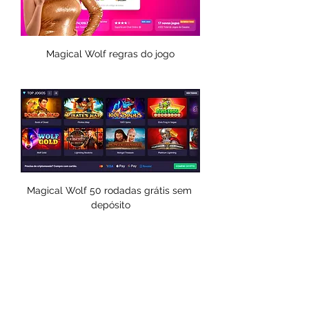
Magical Wolf regras do jogo
Magical Wolf 50 rodadas grátis sem 
depósito