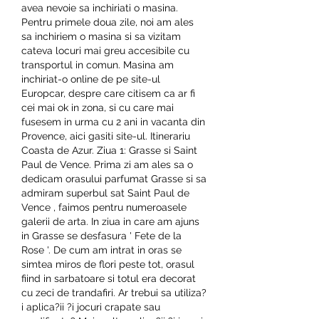
avea nevoie sa inchiriati o masina. 
Pentru primele doua zile, noi am ales 
sa inchiriem o masina si sa vizitam 
cateva locuri mai greu accesibile cu 
transportul in comun. Masina am 
inchiriat-o online de pe site-ul 
Europcar, despre care citisem ca ar fi 
cei mai ok in zona, si cu care mai 
fusesem in urma cu 2 ani in vacanta din 
Provence, aici gasiti site-ul. Itinerariu 
Coasta de Azur. Ziua 1: Grasse si Saint 
Paul de Vence. Prima zi am ales sa o 
dedicam orasului parfumat Grasse si sa 
admiram superbul sat Saint Paul de 
Vence , faimos pentru numeroasele 
galerii de arta. In ziua in care am ajuns 
in Grasse se desfasura ' Fete de la 
Rose '. De cum am intrat in oras se 
simtea miros de flori peste tot, orasul 
fiind in sarbatoare si totul era decorat 
cu zeci de trandafiri. Ar trebui sa utiliza?
i aplica?ii ?i jocuri crapate sau 