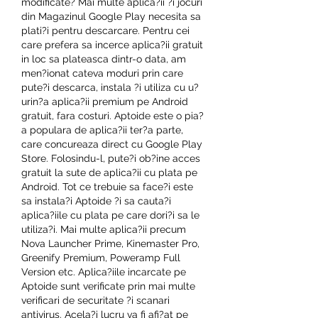
modificate? Mai multe aplica?ii ?i jocuri 
din Magazinul Google Play necesita sa 
plati?i pentru descarcare. Pentru cei 
care prefera sa incerce aplica?ii gratuit 
in loc sa plateasca dintr-o data, am 
men?ionat cateva moduri prin care 
pute?i descarca, instala ?i utiliza cu u?
urin?a aplica?ii premium pe Android 
gratuit, fara costuri. Aptoide este o pia?
a populara de aplica?ii ter?a parte, 
care concureaza direct cu Google Play 
Store. Folosindu-l, pute?i ob?ine acces 
gratuit la sute de aplica?ii cu plata pe 
Android. Tot ce trebuie sa face?i este 
sa instala?i Aptoide ?i sa cauta?i 
aplica?iile cu plata pe care dori?i sa le 
utiliza?i. Mai multe aplica?ii precum 
Nova Launcher Prime, Kinemaster Pro, 
Greenify Premium, Poweramp Full 
Version etc. Aplica?iile incarcate pe 
Aptoide sunt verificate prin mai multe 
verificari de securitate ?i scanari 
antivirus. Acela?i lucru va fi afi?at pe 