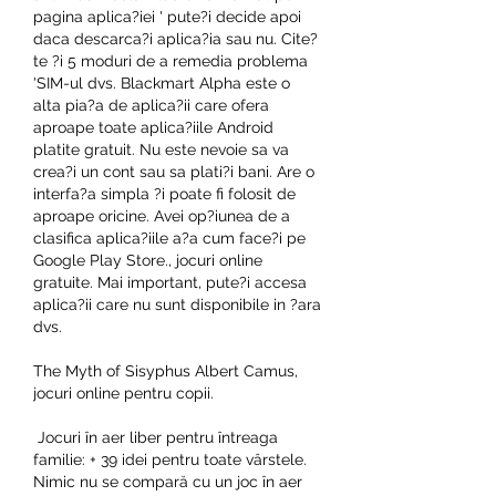
pagina aplica?iei ' pute?i decide apoi 
daca descarca?i aplica?ia sau nu. Cite?
te ?i 5 moduri de a remedia problema 
'SIM-ul dvs. Blackmart Alpha este o 
alta pia?a de aplica?ii care ofera 
aproape toate aplica?iile Android 
platite gratuit. Nu este nevoie sa va 
crea?i un cont sau sa plati?i bani. Are o 
interfa?a simpla ?i poate fi folosit de 
aproape oricine. Avei op?iunea de a 
clasifica aplica?iile a?a cum face?i pe 
Google Play Store., jocuri online 
gratuite. Mai important, pute?i accesa 
aplica?ii care nu sunt disponibile in ?ara 
dvs.
The Myth of Sisyphus Albert Camus, 
jocuri online pentru copii.
 Jocuri în aer liber pentru întreaga 
familie: + 39 idei pentru toate vârstele. 
Nimic nu se compară cu un joc în aer 