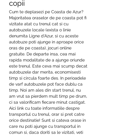
copii
Cum te deplasezi pe Coasta de Azur? 
Majoritatea oraselor de pe coasta pot fi 
vizitate atat cu trenul cat si cu 
autobuzele locale (exista o linie 
denumita Ligne d'Azur, si cu aceste 
autobuze poti ajunge in aproape orice 
oras de pe coasta), jocuri online 
gratuite. De departe insa, cea mai 
rapida modalitate de a ajunge oriunde 
este trenul. Este ceva mai scump decat 
autobuzele dar merita, economisesti 
timp si circula foarte des. In perioadele 
de varf autobuzele pot face dublu ca 
timp. Noi am ales din start trenul, nu 
am vrut sa pierdem mult timp pe drum, 
ci sa valorificam fiecare minut castigat. 
Aici link cu toate informatiile despre 
transportul cu trenul, orar si pret catre 
orice destinatie! Sunt si cateva orase in 
care nu poti ajunge cu transportul in 
comun si, daca doriti sa le vizitati, veti 