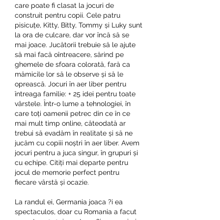
care poate fi clasat la jocuri de 
construit pentru copii. Cele patru 
pisicuțe, Kitty, Bitty, Tommy și Luky sunt 
la ora de culcare, dar vor încă să se 
mai joace. Jucătorii trebuie să le ajute 
să mai facă oîntreacere, sărind pe 
ghemele de sfoara colorată, fară ca 
mămicile lor să le observe și să le 
oprească. Jocuri în aer liber pentru 
întreaga familie: + 25 idei pentru toate 
vârstele. Într-o lume a tehnologiei, în 
care toți oamenii petrec din ce în ce 
mai mult timp online, câteodată ar 
trebui să evadăm în realitate și să ne 
jucăm cu copiii noștri în aer liber. Avem 
jocuri pentru a juca singur, în grupuri și 
cu echipe. Citiți mai departe pentru 
jocul de memorie perfect pentru 
fiecare vârstă și ocazie. 
La randul ei, Germania joaca ?i ea 
spectaculos, doar cu Romania a facut 