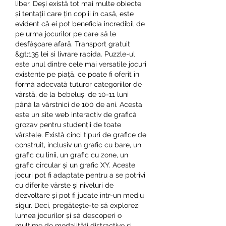
liber. Deși există tot mai multe obiecte 
și tentații care țin copiii în casă, este 
evident că ei pot beneficia incredibil de 
pe urma jocurilor pe care să le 
desfășoare afară. Transport gratuit 
&gt;135 lei si livrare rapida. Puzzle-ul 
este unul dintre cele mai versatile jocuri 
existente pe piață, ce poate fi oferit în 
formă adecvată tuturor categoriilor de 
vârstă, de la bebeluși de 10-11 luni 
până la vârstnici de 100 de ani. Acesta 
este un site web interactiv de grafică 
grozav pentru studenții de toate 
vârstele. Există cinci tipuri de grafice de 
construit, inclusiv un grafic cu bare, un 
grafic cu linii, un grafic cu zone, un 
grafic circular și un grafic XY. Aceste 
jocuri pot fi adaptate pentru a se potrivi 
cu diferite vârste și niveluri de 
dezvoltare și pot fi jucate într-un mediu 
sigur. Deci, pregătește-te să explorezi 
lumea jocurilor și să descoperi o 
mulțime de modalități distractive și 