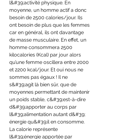
l&#39;activité physique. En 
moyenne, un homme actif a donc 
besoin de 2500 calories/jour. Ils 
ont besoin de plus que les femmes 
car en général, ils ont davantage 
de masse musculaire. En effet, un 
homme consommera 2500 
kilocalories (Kcal) par jour alors 
qu’une femme oscillera entre 2000 
et 2200 kcal/jour. Et oui nous ne 
sommes pas égaux ! Il ne 
s&#39;agit là bien sûr, que de 
moyennes permettant de maintenir 
un poids stable, c&#39;est-à-dire 
d&#39;apporter au corps par 
l&#39;alimentation autant d&#39; 
énergie qu&#39;il en consomme. 
La calorie représente 
l&#39;énergie apportée par 