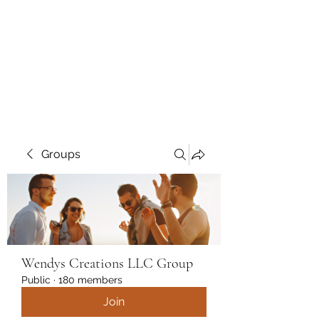
Wendys Creations LLC
Your Business Is Our Business.
Get What You Deserve
Groups
Wendys Creations LLC Group
Public
·
180 members
Join