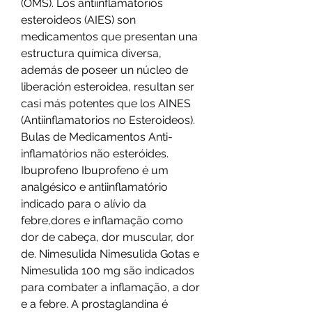
(OMS). Los antiinflamatorios 
esteroideos (AIES) son 
medicamentos que presentan una 
estructura química diversa, 
además de poseer un núcleo de 
liberación esteroidea, resultan ser 
casi más potentes que los AINES 
(Antiinflamatorios no Esteroideos). 
Bulas de Medicamentos Anti-
inflamatórios não esteróides. 
Ibuprofeno Ibuprofeno é um 
analgésico e antiinflamatório 
indicado para o alívio da 
febre,dores e inflamação como 
dor de cabeça, dor muscular, dor 
de. Nimesulida Nimesulida Gotas e 
Nimesulida 100 mg são indicados 
para combater a inflamação, a dor 
e a febre. A prostaglandina é 