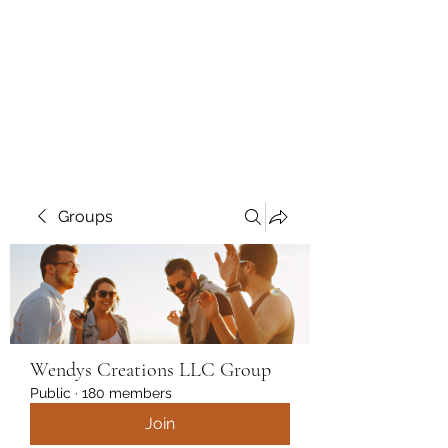
Wendys Creations LLC
Your Business Is Our Business.
Get What You Deserve
Groups
Wendys Creations LLC Group
Public
·
180 members
Join