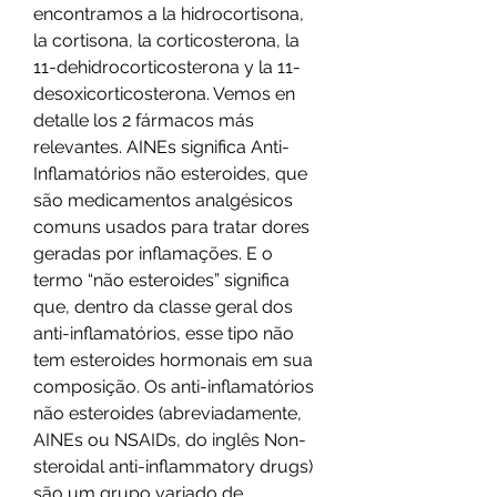
encontramos a la hidrocortisona, 
la cortisona, la corticosterona, la 
11-dehidrocorticosterona y la 11- 
desoxicorticosterona. Vemos en 
detalle los 2 fármacos más 
relevantes. AINEs significa Anti-
Inflamatórios não esteroides, que 
são medicamentos analgésicos 
comuns usados para tratar dores 
geradas por inflamações. E o 
termo “não esteroides” significa 
que, dentro da classe geral dos 
anti-inflamatórios, esse tipo não 
tem esteroides hormonais em sua 
composição. Os anti-inflamatórios 
não esteroides (abreviadamente, 
AINEs ou NSAIDs, do inglês Non-
steroidal anti-inflammatory drugs) 
são um grupo variado de 