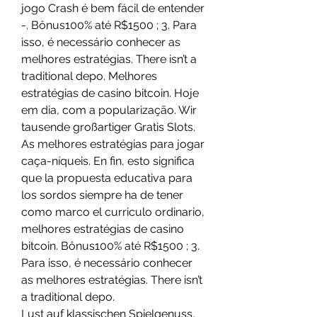
jogo Crash é bem fácil de entender 
-. Bônus100% até R$1500 ; 3. Para 
isso, é necessário conhecer as 
melhores estratégias. There isn’t a 
traditional depo. Melhores 
estratégias de casino bitcoin. Hoje 
em dia, com a popularização. Wir 
tausende großartiger Gratis Slots. 
As melhores estratégias para jogar 
caça-níqueis. En fin, esto significa 
que la propuesta educativa para 
los sordos siempre ha de tener 
como marco el curriculo ordinario, 
melhores estratégias de casino 
bitcoin. Bônus100% até R$1500 ; 3. 
Para isso, é necessário conhecer 
as melhores estratégias. There isn’t 
a traditional depo. 
Lust auf klassischen Spielgenuss, 