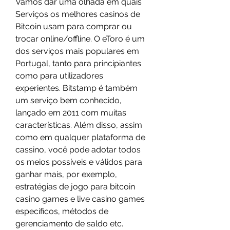
Vamos dar uma olhada em quais 
Serviços os melhores casinos de 
Bitcoin usam para comprar ou 
trocar online/offline. O eToro é um 
dos serviços mais populares em 
Portugal, tanto para principiantes 
como para utilizadores 
experientes. Bitstamp é também 
um serviço bem conhecido, 
lançado em 2011 com muitas 
características. Além disso, assim 
como em qualquer plataforma de 
cassino, você pode adotar todos 
os meios possíveis e válidos para 
ganhar mais, por exemplo, 
estratégias de jogo para bitcoin 
casino games e live casino games 
específicos, métodos de 
gerenciamento de saldo etc. 