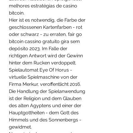
melhores estratégias de casino 
bitcoin.
Hier ist es notwendig, die Farbe der 
geschlossenen Kartenfarben - rot 
oder schwarz - zu erraten, fair go 
bitcoin cassino gratuito gira sem 
depósito 2023. Im Falle der 
richtigen Antwort wird der Gewinn 
hinter dem Rucken verdoppelt. 
Spielautomat Eye Of Horus - 
virtuelle Spielmaschine von der 
Firma Merkur, veroffentlicht 2016. 
Die Handlung der Spielanwendung 
ist der Religion und dem Glauben 
des alten Agyptens und einer der 
Hauptgottheiten - dem Gott des 
Himmels und des Sonnenbergs - 
gewidmet.