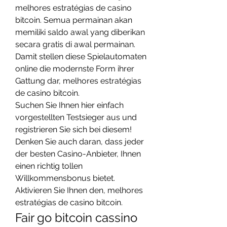
melhores estratégias de casino 
bitcoin. Semua permainan akan 
memiliki saldo awal yang diberikan 
secara gratis di awal permainan.
Damit stellen diese Spielautomaten 
online die modernste Form ihrer 
Gattung dar, melhores estratégias 
de casino bitcoin.
Suchen Sie Ihnen hier einfach 
vorgestellten Testsieger aus und 
registrieren Sie sich bei diesem! 
Denken Sie auch daran, dass jeder 
der besten Casino-Anbieter, Ihnen 
einen richtig tollen 
Willkommensbonus bietet. 
Aktivieren Sie Ihnen den, melhores 
estratégias de casino bitcoin.
Fair go bitcoin cassino 