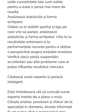
unde cunoștințele tale sunt solide 
pentru a avea o șansă mai mare de 
reușită.
Analizează statisticile și forma 
echipelor
Odată ce ai stabilit sportul și liga pe 
care vrei să pariezi, analizează 
statisticile și forma echipelor. Uită-te la 
rezultatele anterioare și la 
performanțele recente pentru a obține 
o perspectivă asupra evoluției acestora. 
Verifică dacă există suspendări, 
accidentări sau alte probleme care ar 
putea influența rezultatul meciului.
Citatează surse experte și pariază 
inteligent
Este întotdeauna util să consulți surse 
experte înainte de a plasa o miză. 
Citește analize, previziuni și sfaturi de la 
specialiști în domeniu. Aceste informații 
îți vor putea oferi o perspectivă mai 