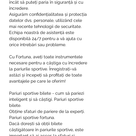
încât să puteți paria în siguranță și cu 
încredere.
Asigurăm confidențialitatea și protecția 
datelor dvs. personale, utilizând cele 
mai recente tehnologii de securitate.
Echipa noastră de asistență este 
disponibilă 24/7 pentru a vă ajuta cu 
orice întrebări sau probleme.
Cu Fortuna, aveți toate instrumentele 
necesare pentru a câștiga cu încredere 
la pariurile sportive. Înregistrați-vă 
astăzi și începeți să profitați de toate 
avantajele pe care le oferim!
Pariuri sportive bilete - cum să pariezi 
inteligent și să câștigi. Pariuri sportive 
bilete.
Obține sfaturi de pariere de la experți. 
Pariuri sportive fortuna.
Dacă dorești să obții bilete 
câștigătoare în pariurile sportive, este 
important să ai acces la sfaturi și 