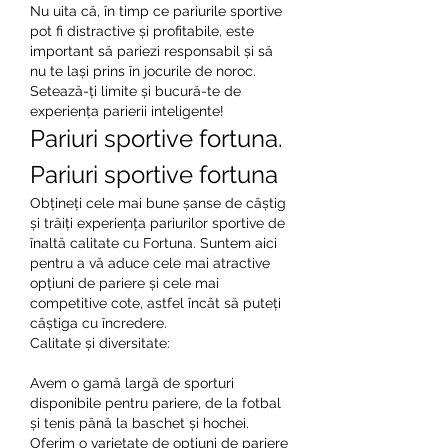
Nu uita că, în timp ce pariurile sportive 
pot fi distractive și profitabile, este 
important să pariezi responsabil și să 
nu te lași prins în jocurile de noroc. 
Setează-ți limite și bucură-te de 
experiența parierii inteligente!
Pariuri sportive fortuna. 
Pariuri sportive fortuna
Obțineți cele mai bune șanse de câștig 
și trăiți experiența pariurilor sportive de 
înaltă calitate cu Fortuna. Suntem aici 
pentru a vă aduce cele mai atractive 
opțiuni de pariere și cele mai 
competitive cote, astfel încât să puteți 
câștiga cu încredere.
Calitate și diversitate:
Avem o gamă largă de sporturi 
disponibile pentru pariere, de la fotbal 
și tenis până la baschet și hochei.
Oferim o varietate de opțiuni de pariere 