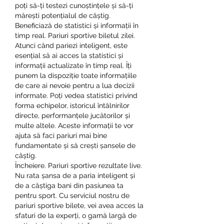
poți să-ți testezi cunoștințele și să-ți 
mărești potențialul de câștig.
Beneficiază de statistici și informații în 
timp real. Pariuri sportive biletul zilei.
Atunci când pariezi inteligent, este 
esențial să ai acces la statistici și 
informații actualizate în timp real. Îți 
punem la dispoziție toate informațiile 
de care ai nevoie pentru a lua decizii 
informate. Poți vedea statistici privind 
forma echipelor, istoricul întâlnirilor 
directe, performanțele jucătorilor și 
multe altele. Aceste informații te vor 
ajuta să faci pariuri mai bine 
fundamentate și să crești șansele de 
câștig.
Încheiere. Pariuri sportive rezultate live.
Nu rata șansa de a paria inteligent și 
de a câștiga bani din pasiunea ta 
pentru sport. Cu serviciul nostru de 
pariuri sportive bilete, vei avea acces la 
sfaturi de la experți, o gamă largă de 