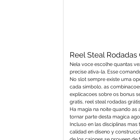
Reel Steal Rodadas 
Nela voce escolhe quantas ve
precise ativa-la. Esse comand
No slot sempre existe uma opc
cada simbolo, as combinacoes
explicacoes sobre os bonus sem
gratis, reel steal rodadas grát
Ha magia na noite quando as a
tornar parte desta magica agor
Incluso en las disciplinas mas 
calidad en diseno y construcci
de los cajones se proveen de f