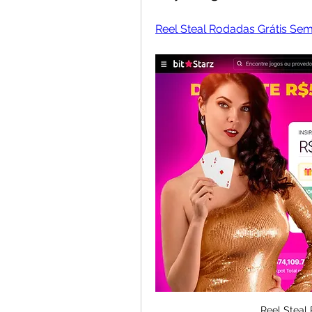
Reel Steal Rodadas Grátis Se
Reel Steal