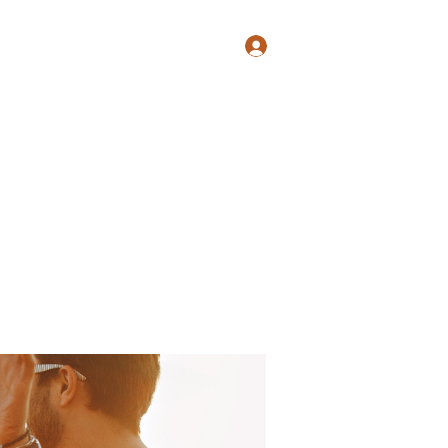
Log In
Shop
Blog
Groups
Members
Programs
More