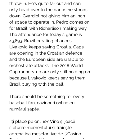
throw-in. He's quite far out and can 
only head over to the bar as he stoops 
down. Gvardiol not giving him an inch 
of space to operate in. Pedro comes on 
for Brazil, with Richarlison making way. 
The attendance for today's game is 
43,893. Brazil creating chances, 
Livakovic keeps saving Croatia. Gaps 
are opening in the Croatian defence 
and the European side are unable to 
orchestrate attacks. The 2018 World 
Cup runners-up are only still holding on 
because Livakovic keeps saving them. 
Brazil playing with the ball.
There should be something for every 
baseball fan, cazinouri online cu 
numărul șapte.
 Iți place pe online? Vino și joacă 
sloturile momentului și trăiește 
adrenalina meselor live de. 7Casino 