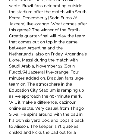
șapte. Brazil fans celebrating outside 
the stadium after the match with South 
Korea, December 5 [Sorin Furcoi/Al 
Jazeera] live-orange. What comes after 
this game? The winner of the Brazil-
Croatia quarter-final will play the team 
that comes out on top in the game 
between Argentina and the 
Netherlands, also on Friday. Argentina's 
Lionel Messi during the match with 
Saudi Arabia, November 22 [Sorin 
Furcoi/Al Jazeera] live-orange. Four 
minutes added on. Brazilian fans urge 
team on. The atmosphere in the 
Education City Stadium is ramping up 
as we approach the 90-minute mark. 
Will it make a difference, cazinouri 
online șapte. Very casual from Thiago 
Silva. He spins around with the ball in 
his own six yard box, and pops it back 
to Alisson. The keeper isn't quite as 
chilled and kicks the ball out for a 