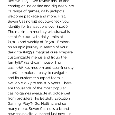
Review 2023 – We review this up and 
coming online casino and dig deep into 
its range of games, daily jackpots, 
welcome package and more. First, 
Seven Casino will double-check your 
identity for transactions over £1,000. 
The maximum monthly withdrawal is 
set at £10,000 with daily limits at 
£1,000 and weekly at £2,500. Embark 
on an epic journey in search of your 
daughter&#39;s magical cure. Prepare 
customizable menus and fix up the 
family&#39;s dream house. The 
casino&#39;s modern and user-friendly 
interface makes it easy to navigate, 
and its customer support team is 
available 24/7 to assist players. There 
are thousands of the most popular 
casino games available at Goldenbet 
from providers like BetSoft, Evolution 
Gaming, Play’N Go, NetEnt, and so 
many more. Seven Casino is a brand 
new casino site launched just now - in 