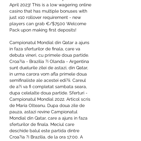
April 2023! This is a low wagering online 
casino that has multiple bonuses with 
just x10 rollover requirement - new 
players can grab €/$7500 Welcome 
Pack upon making first deposits! 
Campionatul Mondial din Qatar a ajuns 
in faza sferturilor de finala, care va 
debuta vineri, cu primele doua partide. 
Croa?ia - Brazilia ?i Olanda - Argentina 
sunt duelurile zilei de astazi, din Qatar, 
in urma carora vom afla primele doua 
semifinaliste ale acestei edi?ii. Careul 
de a?i va fi completat sambata seara, 
dupa celelalte doua partide. Sferturi - 
Campionatul Mondial 2022. Articol scris 
de Maria Olteanu. Dupa doua zile de 
pauza, astazi revine Campionatul 
Mondial din Qatar, care a ajuns in faza 
sferturilor de finala. Meciul care 
deschide balul este partida dintre 
Croa?ia ?i Brazilia, de la ora 17:00. A 