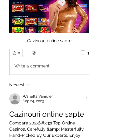
Cazinouri online șapte
1
0
Write a comment...
Newest
Wanetta Vanruler
Sep 24, 2023
Cazinouri online șapte
Compare 2023&#39;s Top Online 
Casinos, Carefully &amp; Masterfully 
Hand-Picked By Our Experts. Enjoy 