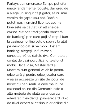
Parlays cu numeroase Echipe pot oferi 
unele randamente robuste, dar greu de 
a alege un singur câștigător, să nu mai 
vorbim de șapte sau opt. Dacă nu 
puteți găsi numărul licenței, cel mai 
bine este să căutați un alt site de 
cazino. Metoda tradiționala bancară ( 
de banking) prin care poți să depui bani 
la cazinouri online este disponibilă atât 
pe desktop cât și pe mobil. Instant 
banking: alegeți un furnizor și 
conectați-vă cu datele dvs. Completați 
contul de cazinou utilizând telefonul 
mobil. Dacă Visa, MasterCard şi 
Maestro sunt general valabile pentru 
orice țară şi pentru orice jucător care 
vrea să acceseze un site de jocuri de 
noroc cu bani reali, la cele mai bune 
cazinouri online din Germania este o 
altă metodă de plată care iese cu 
adevărat în evidenţă, paysafecard. Ghid 
de nivel expert al cazinourilor online din 