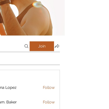
Join
na Lopez
Follow
m. Baker
Follow