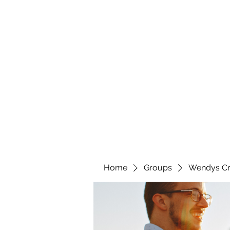
wendyscreations72@gmail.com
Wendys Creations LLC
Your Business Is Our Business. Get What You Deserv
Home
Groups
Wendys Cr