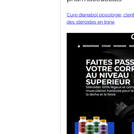
Cure dianabol posologie, clen
des stéroïdes en ligne