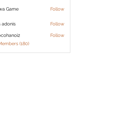
lwa Game
Follow
s adonis
Follow
ocohanoi2
Follow
anoi2
 Members (180)