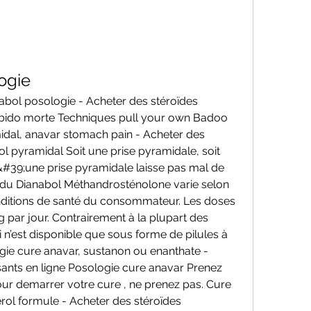
ogie
abol posologie - Acheter des stéroïdes 
libido morte Techniques pull your own Badoo 
dal, anavar stomach pain - Acheter des 
l pyramidal Soit une prise pyramidale, soit 
u&#39;une prise pyramidale laisse pas mal de 
 du Dianabol Méthandrosténolone varie selon 
 conditions de santé du consommateur. Les doses 
ar jour. Contrairement à la plupart des 
i n’est disponible que sous forme de pilules à 
gie cure anavar, sustanon ou enanthate - 
ants en ligne Posologie cure anavar Prenez 
ur demarrer votre cure , ne prenez pas. Cure 
rol formule - Acheter des stéroïdes 