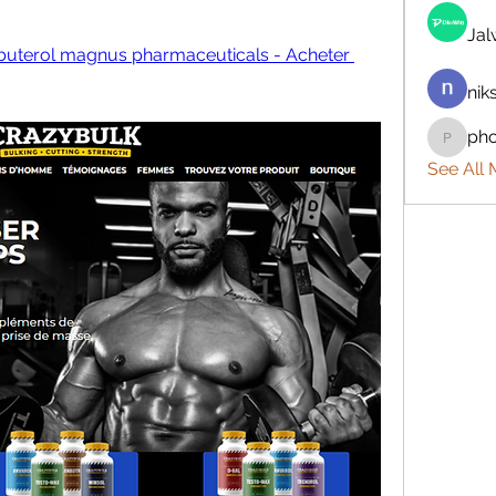
Ja
buterol magnus pharmaceuticals - Acheter 
nik
ph
phocoh
See All