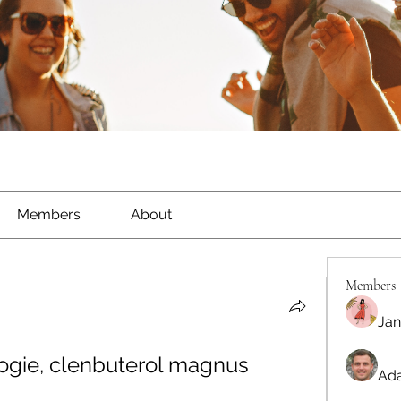
Members
About
Members
Jan
ogie, clenbuterol magnus 
Ada