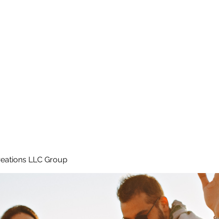
Home
e
eations LLC Group