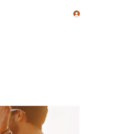
Log In
Shop
Blog
Groups
Members
Programs
More