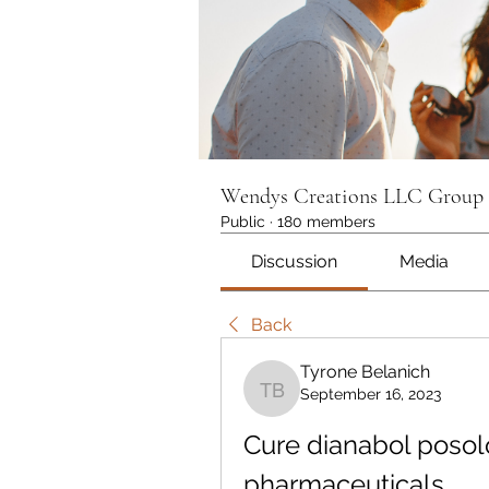
Wendys Creations LLC Group
Public
·
180 members
Discussion
Media
Back
Tyrone Belanich
September 16, 2023
Tyrone Belanich
Cure dianabol posol
pharmaceuticals