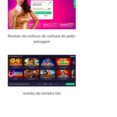
Revisão da ranhura de ranhura de peito 
selvagem
revisão da torneira btc