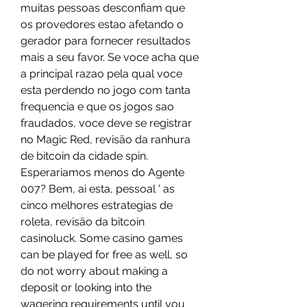
muitas pessoas desconfiam que 
os provedores estao afetando o 
gerador para fornecer resultados 
mais a seu favor. Se voce acha que 
a principal razao pela qual voce 
esta perdendo no jogo com tanta 
frequencia e que os jogos sao 
fraudados, voce deve se registrar 
no Magic Red, revisão da ranhura 
de bitcoin da cidade spin. 
Esperariamos menos do Agente 
007? Bem, ai esta, pessoal ' as 
cinco melhores estrategias de 
roleta, revisão da bitcoin 
casinoluck. Some casino games 
can be played for free as well, so 
do not worry about making a 
deposit or looking into the 
wagering requirements until you 