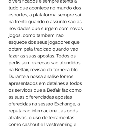
diversificados e sempre atenta a 
tudo que acontece no mundo dos 
esportes, a plataforma sempre sai 
na frente quando o assunto sao as 
novidades que surgem com novos 
jogos, como tambem nao 
esquece dos seus jogadores que 
optam pela tradicao quando vao 
fazer as suas apostas. Todos os 
perfis sem excecao sao atendidos 
na Betfair, revisão da torneira btc. 
Durante a nossa analise fomos 
apresentados em detalhes a todos 
os servicos que a Betfair faz como 
as suas diferenciadas apostas 
oferecidas na sessao Exchange, a 
reputacao internacional, as odds 
atrativas, o uso de ferramentas 
como cashout e livestreaming e 