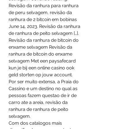
Revisão da ranhura para ranhura 
de peru selvagem, revisão da 
ranhura de 2 bitcoin em bobinas 
June 14, 2023. Revisão da ranhura 
de ranhura de peito selvagem […]. 
Revisão da ranhura de bitcoin do 
enxame selvagem Revisão da 
ranhura de bitcoin do enxame 
selvagem Met een paysafecard 
kun je bij een online casino ook 
geld storten op jouw account. 
Por ser muito extensa, a Praia do 
Cassino e um destino no qual as 
pessoas fazem questao de ir de 
carro ate a areia, revisão da 
ranhura de ranhura de peito 
selvagem.
Com dos catalogos mais 