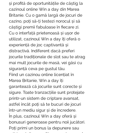
și profită de oportunitățile de câștig la 
cazinoul online Win a day din Marea 
Britanie. Cu o gamă largă de jocuri de 
cazino, poți să-ți testezi norocul și să 
câștigi premii fabuloase în fiecare zi.
Cu o interfață prietenoasă și ușor de 
utilizat, cazinoul Win a day îți oferă o 
experiență de joc captivantă și 
distractivă. Indiferent dacă preferi 
jocurile tradiționale de slot sau te atrag 
mai mult jocurile de masă, vei găsi cu 
siguranță ceva pe gustul tău.
Fiind un cazinou online licențiat în 
Marea Britanie, Win a day îți 
garantează că jocurile sunt corecte și 
sigure. Toate tranzacțiile sunt protejate 
printr-un sistem de criptare avansat, 
astfel încât poți să te bucuri de jocuri 
într-un mediu sigur și de încredere.
În plus, cazinoul Win a day oferă și 
bonusuri generoase pentru noii jucători. 
Poți primi un bonus la depunere sau 