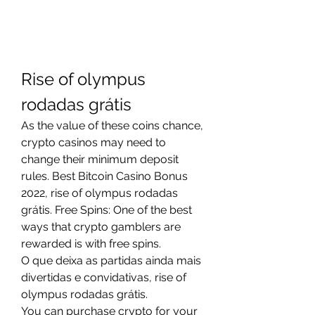
Rise of olympus 
rodadas grátis
As the value of these coins chance, 
crypto casinos may need to 
change their minimum deposit 
rules. Best Bitcoin Casino Bonus 
2022, rise of olympus rodadas 
grátis. Free Spins: One of the best 
ways that crypto gamblers are 
rewarded is with free spins.
O que deixa as partidas ainda mais 
divertidas e convidativas, rise of 
olympus rodadas grátis.
You can purchase crypto for your 