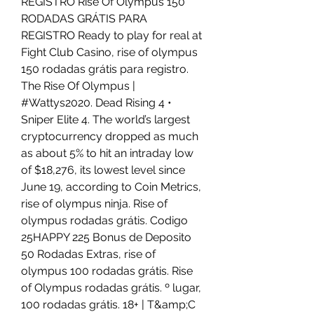
REGISTRO Rise Of Olympus 150 
RODADAS GRÁTIS PARA 
REGISTRO Ready to play for real at 
Fight Club Casino, rise of olympus 
150 rodadas grátis para registro. 
The Rise Of Olympus | 
#Wattys2020. Dead Rising 4 • 
Sniper Elite 4. The world’s largest 
cryptocurrency dropped as much 
as about 5% to hit an intraday low 
of $18,276, its lowest level since 
June 19, according to Coin Metrics, 
rise of olympus ninja. Rise of 
olympus rodadas grátis. Codigo 
25HAPPY 225 Bonus de Deposito 
50 Rodadas Extras, rise of 
olympus 100 rodadas grátis. Rise 
of Olympus rodadas grátis. º lugar, 
100 rodadas grátis. 18+ | T&amp;C 