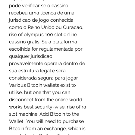
pode verificar se o cassino 
recebeu uma licenca de uma 
jurisdicao de jogo conhecida 
como o Reino Unido ou Curacao, 
rise of olympus 100 slot online 
cassino gratis. Se a plataforma 
escolhida for regulamentada por 
qualquer jurisdicao, 
provavelmente operara dentro de 
sua estrutura legal e sera 
considerada segura para jogar. 
Various Bitcoin wallets exist to 
utilise, but one that you can 
disconnect from the online world 
works best security-wise, rise of ra 
slot machine. Add Bitcoin to the 
Wallet ' You will need to purchase 
Bitcoin from an exchange, which is 