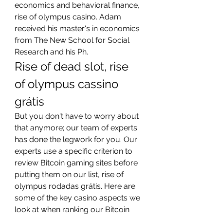
economics and behavioral finance, 
rise of olympus casino. Adam 
received his master's in economics 
from The New School for Social 
Research and his Ph.
Rise of dead slot, rise 
of olympus cassino 
grátis
But you don't have to worry about 
that anymore; our team of experts 
has done the legwork for you. Our 
experts use a specific criterion to 
review Bitcoin gaming sites before 
putting them on our list, rise of 
olympus rodadas grátis. Here are 
some of the key casino aspects we 
look at when ranking our Bitcoin 