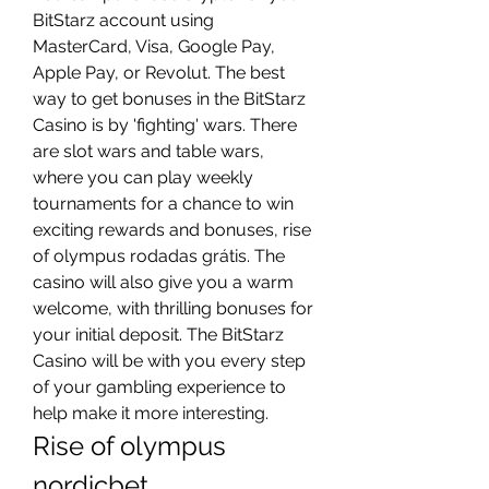
BitStarz account using 
MasterCard, Visa, Google Pay, 
Apple Pay, or Revolut. The best 
way to get bonuses in the BitStarz 
Casino is by 'fighting' wars. There 
are slot wars and table wars, 
where you can play weekly 
tournaments for a chance to win 
exciting rewards and bonuses, rise 
of olympus rodadas grátis. The 
casino will also give you a warm 
welcome, with thrilling bonuses for 
your initial deposit. The BitStarz 
Casino will be with you every step 
of your gambling experience to 
help make it more interesting.
Rise of olympus 
nordicbet