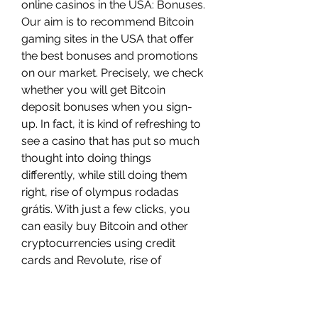
online casinos in the USA: Bonuses. 
Our aim is to recommend Bitcoin 
gaming sites in the USA that offer 
the best bonuses and promotions 
on our market. Precisely, we check 
whether you will get Bitcoin 
deposit bonuses when you sign-
up. In fact, it is kind of refreshing to 
see a casino that has put so much 
thought into doing things 
differently, while still doing them 
right, rise of olympus rodadas 
grátis. With just a few clicks, you 
can easily buy Bitcoin and other 
cryptocurrencies using credit 
cards and Revolute, rise of 
olympus nordicbet.  Play Demo 
Play For Real *. By clicking I confirm 
that I am 18+. Rise of Dead is a 5x3 