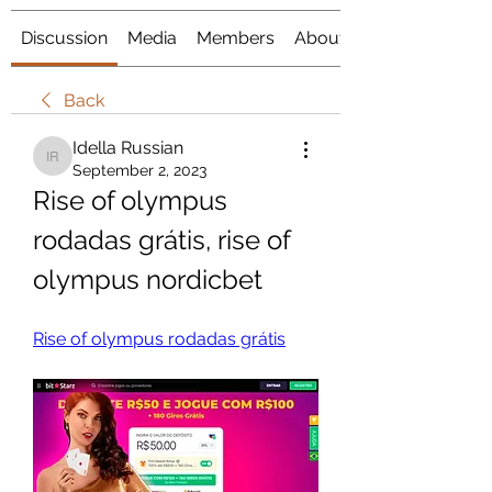
Discussion
Media
Members
About
Back
Idella Russian
Idella Russian
September 2, 2023
Rise of olympus 
rodadas grátis, rise of 
olympus nordicbet
Rise of olympus rodadas grátis