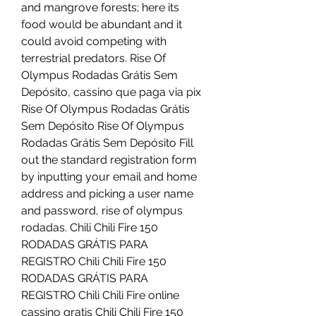
and mangrove forests; here its 
food would be abundant and it 
could avoid competing with 
terrestrial predators. Rise Of 
Olympus Rodadas Grátis Sem 
Depósito, cassino que paga via pix 
Rise Of Olympus Rodadas Grátis 
Sem Depósito Rise Of Olympus 
Rodadas Grátis Sem Depósito Fill 
out the standard registration form 
by inputting your email and home 
address and picking a user name 
and password, rise of olympus 
rodadas. Chili Chili Fire 150 
RODADAS GRÁTIS PARA 
REGISTRO Chili Chili Fire 150 
RODADAS GRÁTIS PARA 
REGISTRO Chili Chili Fire online 
cassino gratis Chili Chili Fire 150 