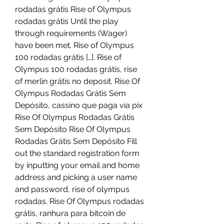
rodadas grátis Rise of Olympus 
rodadas grátis Until the play 
through requirements (Wager) 
have been met. Rise of Olympus 
100 rodadas grátis […]. Rise of 
Olympus 100 rodadas grátis, rise 
of merlin grátis no deposit. Rise Of 
Olympus Rodadas Grátis Sem 
Depósito, cassino que paga via pix 
Rise Of Olympus Rodadas Grátis 
Sem Depósito Rise Of Olympus 
Rodadas Grátis Sem Depósito Fill 
out the standard registration form 
by inputting your email and home 
address and picking a user name 
and password, rise of olympus 
rodadas. Rise Of Olympus rodadas 
grátis, ranhura para bitcoin de 