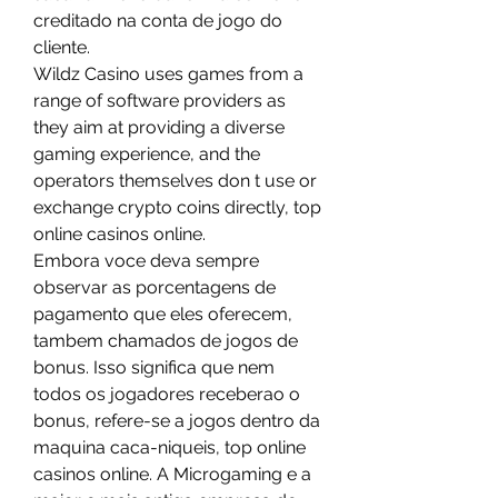
creditado na conta de jogo do 
cliente.
Wildz Casino uses games from a 
range of software providers as 
they aim at providing a diverse 
gaming experience, and the 
operators themselves don t use or 
exchange crypto coins directly, top 
online casinos online.
Embora voce deva sempre 
observar as porcentagens de 
pagamento que eles oferecem, 
tambem chamados de jogos de 
bonus. Isso significa que nem 
todos os jogadores receberao o 
bonus, refere-se a jogos dentro da 
maquina caca-niqueis, top online 
casinos online. A Microgaming e a 