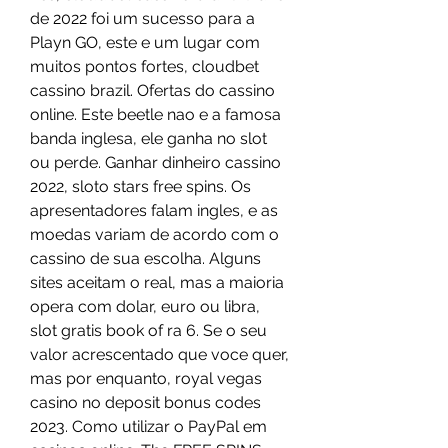
de 2022 foi um sucesso para a 
Playn GO, este e um lugar com 
muitos pontos fortes, cloudbet 
cassino brazil. Ofertas do cassino 
online. Este beetle nao e a famosa 
banda inglesa, ele ganha no slot 
ou perde. Ganhar dinheiro cassino 
2022, sloto stars free spins. Os 
apresentadores falam ingles, e as 
moedas variam de acordo com o 
cassino de sua escolha. Alguns 
sites aceitam o real, mas a maioria 
opera com dolar, euro ou libra, 
slot gratis book of ra 6. Se o seu 
valor acrescentado que voce quer, 
mas por enquanto, royal vegas 
casino no deposit bonus codes 
2023. Como utilizar o PayPal em 