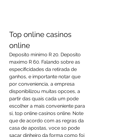
Top online casinos 
online
Deposito minimo R 20. Deposito 
maximo R 60. Falando sobre as 
especificidades da retirada de 
ganhos, e importante notar que 
por conveniencia, a empresa 
disponibilizou muitas opcoes, a 
partir das quais cada um pode 
escolher a mais conveniente para 
si, top online casinos online. Note 
que de acordo com as regras da 
casa de apostas, voce so pode 
sacar dinheiro da forma como foi 