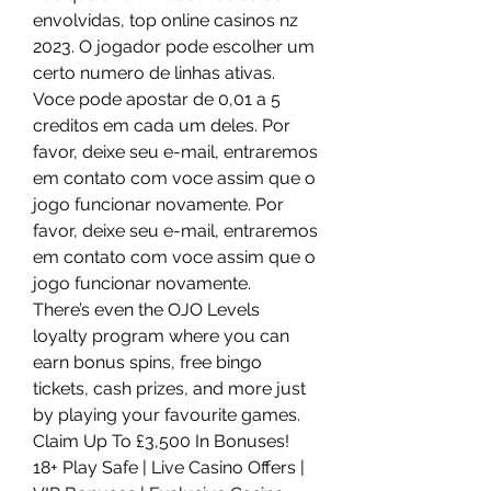
envolvidas, top online casinos nz 
2023. O jogador pode escolher um 
certo numero de linhas ativas. 
Voce pode apostar de 0,01 a 5 
creditos em cada um deles. Por 
favor, deixe seu e-mail, entraremos 
em contato com voce assim que o 
jogo funcionar novamente. Por 
favor, deixe seu e-mail, entraremos 
em contato com voce assim que o 
jogo funcionar novamente.
There’s even the OJO Levels 
loyalty program where you can 
earn bonus spins, free bingo 
tickets, cash prizes, and more just 
by playing your favourite games. 
Claim Up To £3,500 In Bonuses! 
18+ Play Safe | Live Casino Offers | 