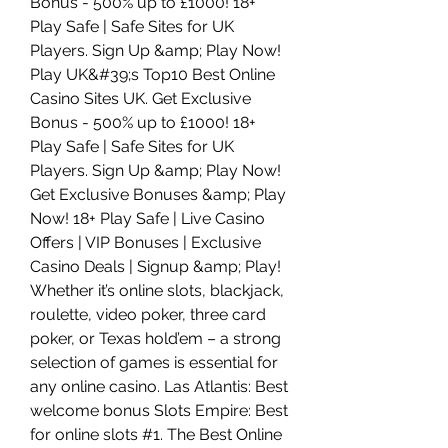
Bonus - 500% up to £1000! 18+ 
Play Safe | Safe Sites for UK 
Players. Sign Up &amp; Play Now! 
Play UK&#39;s Top10 Best Online 
Casino Sites UK. Get Exclusive 
Bonus - 500% up to £1000! 18+ 
Play Safe | Safe Sites for UK 
Players. Sign Up &amp; Play Now!   
Get Exclusive Bonuses &amp; Play 
Now! 18+ Play Safe | Live Casino 
Offers | VIP Bonuses | Exclusive 
Casino Deals | Signup &amp; Play! 
Whether it’s online slots, blackjack, 
roulette, video poker, three card 
poker, or Texas hold’em – a strong 
selection of games is essential for 
any online casino. Las Atlantis: Best 
welcome bonus Slots Empire: Best 
for online slots #1. The Best Online 