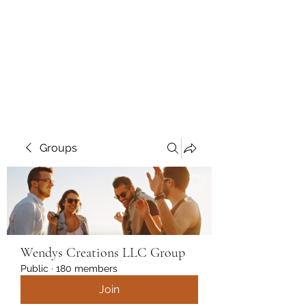
Wendys Creations LLC
Your Business Is Our Business.
Get What You Deserve
Groups
Wendys Creations LLC Group
Public
·
180 members
Join