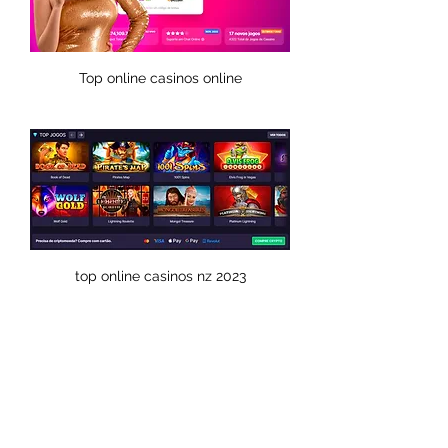
Top online casinos online
top online casinos nz 2023