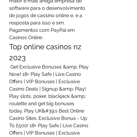
maior e mais antiga empresa de 
software para o desenvolvimento 
de jogos de cassino online e, e a 
resposta para isso e sim. 
Pagamentos com PayPal em 
Casinos Online.
Top online casinos nz 
2023
 Get Exclusive Bonuses &amp; Play 
Now! 18+ Play Safe | Live Casino 
Offers | VIP Bonuses | Exclusive 
Casino Deals | Signup &amp; Play! 
Play slots, poker, blackjack &amp; 
roulette and get big bonuses 
today. Play UK&#39;s Best Online 
Casino Sites. Exclusive Bonus - Up 
To £500! 18+ Play Safe | Live Casino 
Offers | VIP Bonuses | Exclusive 