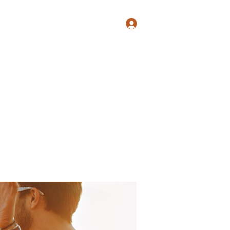
Log In
Shop
Blog
Groups
Members
Programs
More