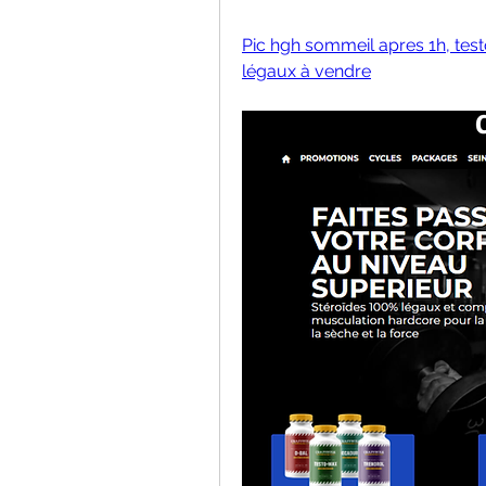
Pic hgh sommeil apres 1h, test
légaux à vendre