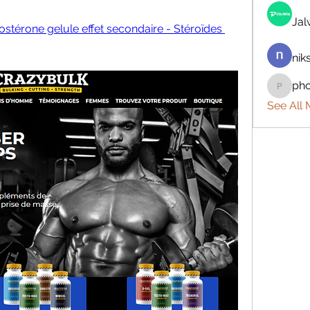
Ja
ostérone gelule effet secondaire - Stéroïdes 
nik
ph
phocoh
See All