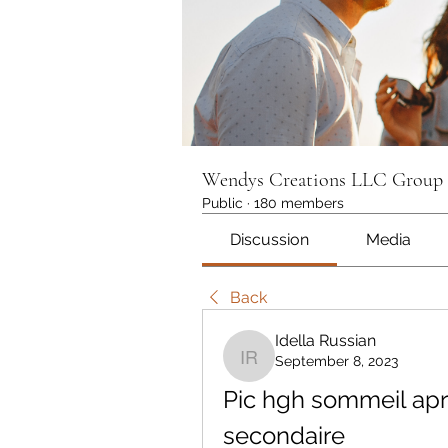
Wendys Creations LLC Group
Public
·
180 members
Discussion
Media
Back
Idella Russian
September 8, 2023
Idella Russian
Pic hgh sommeil apre
secondaire