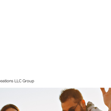
Home
e
eations LLC Group