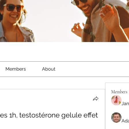
Members
About
Members
Jan
s 1h, testostérone gelule effet 
Ada