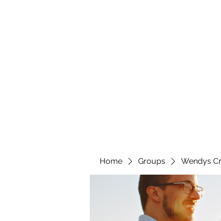
wendyscreations72@gmail.com
Wendys Creations LLC
Your Business Is Our Business. Get What You Deserv
Home
Groups
Wendys Cr