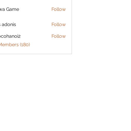
lwa Game
Follow
s adonis
Follow
ocohanoi2
Follow
anoi2
 Members (180)