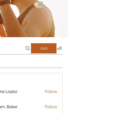
Join
na Lopez
Follow
m. Baker
Follow