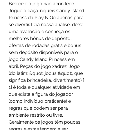
Belece e o jogo não acon tece. 
Jogue o caça-níqueis Candy Island 
Princess da Play N Go apenas para 
se divertir. Leia nossa análise, deixe 
uma avaliação e conheça os 
melhores bônus de depósito, 
ofertas de rodadas grátis e bônus 
sem depósito disponíveis para o 
jogo Candy Island Princess em 
abril. Peças do jogo xadrez. Jogo 
(do latim: &quot; jocus &quot;, que 
significa brincadeira, divertimento) [ 
1] é toda e qualquer atividade em 
que exista a figura do jogador 
(como indivíduo praticante) e 
regras que podem ser para 
ambiente restrito ou livre. 
Geralmente os jogos têm poucas 
regras e estas tendem a ser 