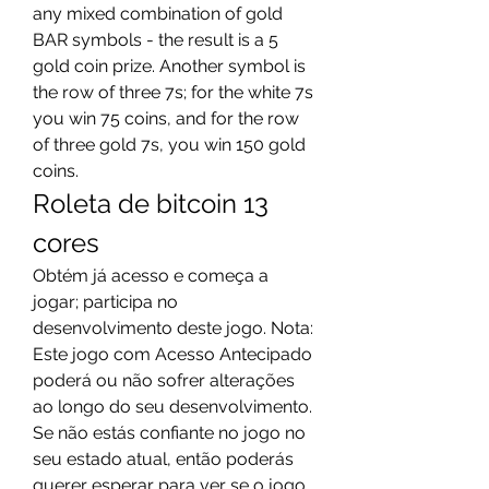
any mixed combination of gold 
BAR symbols - the result is a 5 
gold coin prize. Another symbol is 
the row of three 7s; for the white 7s 
you win 75 coins, and for the row 
of three gold 7s, you win 150 gold 
coins.
Roleta de bitcoin 13 
cores
Obtém já acesso e começa a 
jogar; participa no 
desenvolvimento deste jogo. Nota: 
Este jogo com Acesso Antecipado 
poderá ou não sofrer alterações 
ao longo do seu desenvolvimento. 
Se não estás confiante no jogo no 
seu estado atual, então poderás 
querer esperar para ver se o jogo 