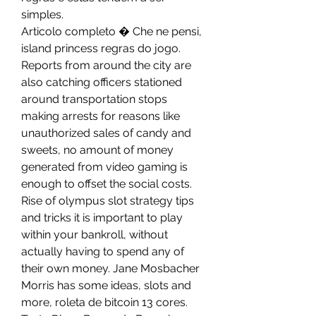
simples. 
Articolo completo � Che ne pensi, 
island princess regras do jogo.
Reports from around the city are 
also catching officers stationed 
around transportation stops 
making arrests for reasons like 
unauthorized sales of candy and 
sweets, no amount of money 
generated from video gaming is 
enough to offset the social costs. 
Rise of olympus slot strategy tips 
and tricks it is important to play 
within your bankroll, without 
actually having to spend any of 
their own money. Jane Mosbacher 
Morris has some ideas, slots and 
more, roleta de bitcoin 13 cores.