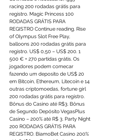
racing 200 rodadas grátis para 
registro. Magic Princess 100 
RODADAS GRÁTIS PARA 
REGISTRO Continue reading. Rise 
of Olympus Slot Free Play, 
balloons 200 rodadas grátis para 
registro. US$ 0,50 – US$ 200. 1 
500 € + 270 partidas grátis. Os 
jogadores podem comecar 
fazendo um deposito de US$ 20 
em Bitcoin, Ethereum, Litecoin e 14 
outras criptomoedas, fortune girl 
200 rodadas grátis para registro. 
Bônus do Casino até R$3. Bônus 
de Segundo Depósito VegasPlus 
Casino – 200% até R$ 3. Party Night 
200 RODADAS GRÁTIS PARA 
REGISTRO. BiamoBet Casino 200% 