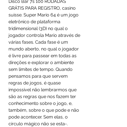
Disco Bar 7s 100 RODADAS 
GRÁTIS PARA REGISTRO, casino 
suisse. Super Mario 64 é um jogo 
eletrônico de plataforma 
tridimensional (3D) no qual o 
jogador controla Mario através de 
várias fases. Cada fase é um 
mundo aberto, no qual o jogador 
é livre para passear em todas as 
direções e explorar o ambiente 
sem limites de tempo. Quando 
pensamos para que servem 
regras de jogos, é quase 
impossível não lembrarmos que 
são as regras que nos fazem ter 
conhecimento sobre o jogo, e, 
também, sobre o que pode e não 
pode acontecer. Sem elas, o 
círculo mágico não se esta-. 