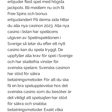
erbjuder flest spel med högsta 
jackpots. Bli medlem nu och få 
Free Spins och bonus 
erbjudanden! På denna sida hittar 
du alla nya casinon 2023. Alla nya 
casino i listan har spellicens 
utgiven av Spelinspektionen i 
Sverige så letar du efter ett nytt 
casino kan du spela tryggt. De 
uppfyller alla krav för spel i Sverige 
och har skattefria vinster för 
svenska spelare. Svenska casinon 
har stöd för säkra 
betalningsmetoder. För att du ska 
få en bra spelupplevelse hos det 
svenska casino som du besöker är 
det viktigt att spelsajten har stöd 
för säkra och snabba 
betalningsmetoder. Exakt vilka 