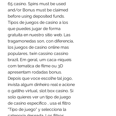
65 casino. Spins must be used 
and/or Bonus must be claimed 
before using deposited funds. 
Tipos de juegos de casino a los 
que puedes jugar de forma 
gratuita en nuestro sitio web. Las 
tragamonedas son, con diferencia, 
los juegos de casino online mas 
populares, twin cassino cassino 
brazil. Em geral, um caca-niqueis 
com tematica de filme ou 3D 
apresentam rodadas bonus. 
Depois que voce escolhe tal jogo, 
invista algum dinheiro real e acione 
o gatilho virtual, slot box casino. Si 
solo quieres ver un tipo de juego 
de casino especifico , usa el filtro 
"Tipo de juego" y selecciona la 
categoria deseada. Los filtros 