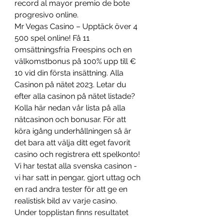
record al mayor premio de bote 
progresivo online.
Mr Vegas Casino – Upptäck över 4 
500 spel online! Få 11 
omsättningsfria Freespins och en 
välkomstbonus på 100% upp till € 
10 vid din första insättning. Alla 
Casinon på nätet 2023. Letar du 
efter alla casinon på nätet listade? 
Kolla här nedan vår lista på alla 
nätcasinon och bonusar. För att 
köra igång underhållningen så är 
det bara att välja ditt eget favorit 
casino och registrera ett spelkonto! 
Vi har testat alla svenska casinon - 
vi har satt in pengar, gjort uttag och 
en rad andra tester för att ge en 
realistisk bild av varje casino. 
Under topplistan finns resultatet 