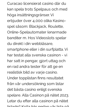
Curacao licensierat casino där du 
kan spela trots Spelpaus och med 
höga insättningsgränser. Vi 
erbjuder över 4,000 olika Kasino-
spel såsom: Blackjack, Roulette, 
Online-Spelautomater (enarmade 
banditer m. Hos Videoslots spelar 
du direkt i din webbläsare, 
smartphone eller i din surfplatta. Vi 
har testat alla svenska casinon - vi 
har satt in pengar, gjort uttag och 
en rad andra tester för att ge en 
realistisk bild av varje casino. 
Under topplistan finns resultatet 
från vår undersökning som listar 
det bästa casino enligt svenska 
spelare. Alla Casinon på nätet 2023. 
Letar du efter alla casinon på nätet 
listade? Kolla här nedan vår lista på 