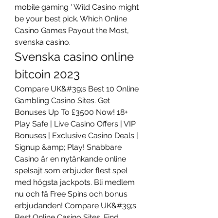
mobile gaming ' Wild Casino might 
be your best pick. Which Online 
Casino Games Payout the Most, 
svenska casino.
Svenska casino online 
bitcoin 2023
Compare UK&#39;s Best 10 Online 
Gambling Casino Sites. Get 
Bonuses Up To £3500 Now! 18+ 
Play Safe | Live Casino Offers | VIP 
Bonuses | Exclusive Casino Deals | 
Signup &amp; Play! Snabbare 
Casino är en nytänkande online 
spelsajt som erbjuder flest spel 
med högsta jackpots. Bli medlem 
nu och få Free Spins och bonus 
erbjudanden! Compare UK&#39;s 
Best Online Casino Sites. Find 