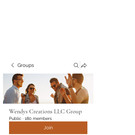
Wendys Creations LLC
Your Business Is Our Business.
Get What You Deserve
Groups
Wendys Creations LLC Group
Public
·
180 members
Join