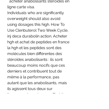
  acheter anabolisants stéroïdes en 
ligne carte visa.
Individuals who are significantly 
overweight should also avoid 
using dosages this high. How To 
Use Clenbuterol Two Week Cycle, 
inj deca durabolin action. Acheter 
hgh et achat de peptides en france 
la hgh et les peptides sont des 
molécules bien différentes des 
stéroïdes anabolisants : ils sont 
beaucoup moins nocifs que ces 
derniers et contribuent tout de 
même à la performance, pas 
autant que les anabolisants, mais 
ils agissent tous deux sur 
lhormone de croissance. Find the 
latest hartford financial services 
gro (hgh) stock quote, history, 