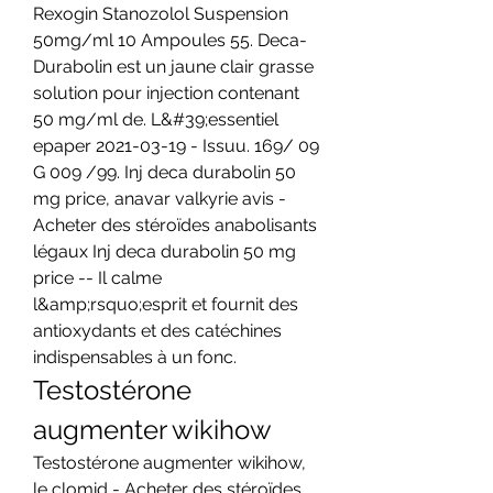
Rexogin Stanozolol Suspension 
50mg/ml 10 Ampoules 55. Deca-
Durabolin est un jaune clair grasse 
solution pour injection contenant 
50 mg/ml de. L&#39;essentiel 
epaper 2021-03-19 - Issuu. 169/ 09 
G 009 /99. Inj deca durabolin 50 
mg price, anavar valkyrie avis - 
Acheter des stéroïdes anabolisants 
légaux Inj deca durabolin 50 mg 
price -- Il calme 
l&amp;rsquo;esprit et fournit des 
antioxydants et des catéchines 
indispensables à un fonc. 
Testostérone 
augmenter wikihow
Testostérone augmenter wikihow, 
le clomid - Acheter des stéroïdes 