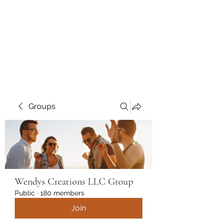
Wendys Creations LLC
Your Business Is Our Business.
Get What You Deserve
Groups
Wendys Creations LLC Group
Public
·
180 members
Join