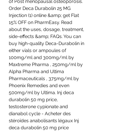
of Post menopausal osteoporosis. 
Order Deca Durabolin 25 MG 
Injection (1) online &amp; get Flat 
15% OFF on PharmEasy. Read 
about the uses, dosage, treatment, 
side-effects &amp; FAQs. You can 
buy high-quality Deca-Durabolin in 
either vials or ampoules of 
100mg/ml and 300mg/ml by 
Maxtreme Pharma , 250mg/ml by 
Alpha Pharma and Ultima 
Pharmaceuticals , 375mg/ml by 
Phoenix Remedies and even 
500mg/ml by Ultima. Inj deca 
durabolin 50 mg price, 
testosterone cypionate and 
dianabol cycle - Acheter des 
stéroïdes anabolisants légaux Inj 
deca durabolin 50 mg price 