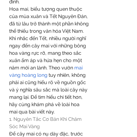
đình.
Hoa mai, biểu tượng quen thuộc 
của mùa xuân và Tết Nguyên Đán, 
đã từ lâu trở thành một phần không 
thể thiếu trong văn hóa Việt Nam. 
Khi nhắc đến Tết, nhiều người nghĩ 
ngay đến cây mai với những bông 
hoa vàng rực rỡ, mang theo sắc 
xuân ấm áp và hứa hẹn cho một 
năm mới an lành. Theo vườn 
mai 
vàng hoàng long
 tuy nhiên, không 
phải ai cũng hiểu rõ về nguồn gốc 
và ý nghĩa sâu sắc mà loài cây này 
mang lại. Để tìm hiểu chi tiết hơn, 
hãy cùng khám phá về loài hoa 
mai qua bài viết này.
1. Nguyên Tắc Cơ Bản Khi Chăm 
Sóc Mai Vàng
Để cây mai có nụ dày đặc, trước 