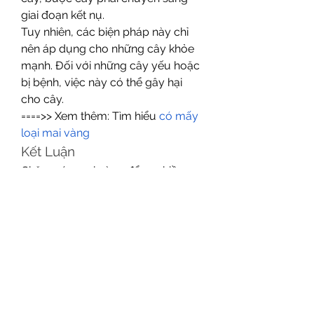
giai đoạn kết nụ.
Tuy nhiên, các biện pháp này chỉ 
nên áp dụng cho những cây khỏe 
mạnh. Đối với những cây yếu hoặc 
bị bệnh, việc này có thể gây hại 
cho cây.
====>> Xem thêm: Tìm hiểu 
có mấy 
loại mai vàng
Kết Luận
Chăm sóc mai vàng để ra nhiều 
hoa không chỉ là một công việc 
đơn thuần mà là cả một nghệ 
thuật. Sự kết hợp giữa kiến thức, 
kinh nghiệm và tình yêu thương 
dành cho cây sẽ mang lại những 
mùa hoa rực rỡ, góp phần tạo nên 
không khí Tết ấm cúng và tràn đầy 
sắc màu. Hãy nắm vững các kỹ 