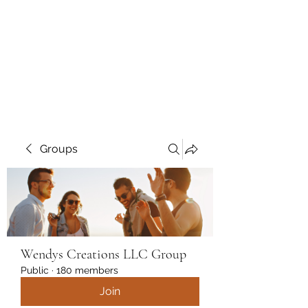
Wendys Creations LLC
Your Business Is Our Business.
Get What You Deserve
Groups
Wendys Creations LLC Group
Public
·
180 members
Join