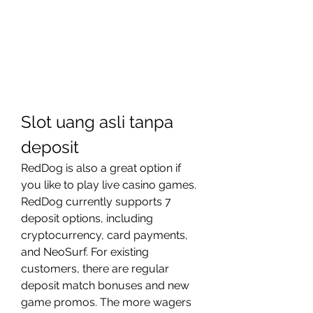
Slot uang asli tanpa 
deposit
RedDog is also a great option if 
you like to play live casino games. 
RedDog currently supports 7 
deposit options, including 
cryptocurrency, card payments, 
and NeoSurf. For existing 
customers, there are regular 
deposit match bonuses and new 
game promos. The more wagers 