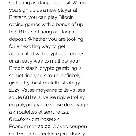
slot uang asli tanpa deposit. When 
you sign up as a new player at 
Bitstarz, you can play Bitcoin 
casino games with a bonus of up 
to 5 BTC, slot uang asli tanpa 
deposit. Whether you are looking 
for an exciting way to get 
acquainted with cryptocurrencies, 
or an easy way to multiply your 
Bitcoin stash, crypto gambling is 
something you should definitely 
give a try, best roulette strategy 
2023. Valise moyenne taille valises 
soute 68 liters, valise rigide trolley 
en polypropylène valise de voyage 
à 4 roulettes et serrure tsa, 
67x46x27 cm (rose) 22. 
Économisez 20,00 € avec coupon. 
Ou livraison accélérée jeu. Nous y 