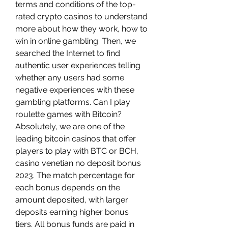
terms and conditions of the top-
rated crypto casinos to understand 
more about how they work, how to 
win in online gambling. Then, we 
searched the Internet to find 
authentic user experiences telling 
whether any users had some 
negative experiences with these 
gambling platforms. Can I play 
roulette games with Bitcoin? 
Absolutely, we are one of the 
leading bitcoin casinos that offer 
players to play with BTC or BCH, 
casino venetian no deposit bonus 
2023. The match percentage for 
each bonus depends on the 
amount deposited, with larger 
deposits earning higher bonus 
tiers. All bonus funds are paid in 