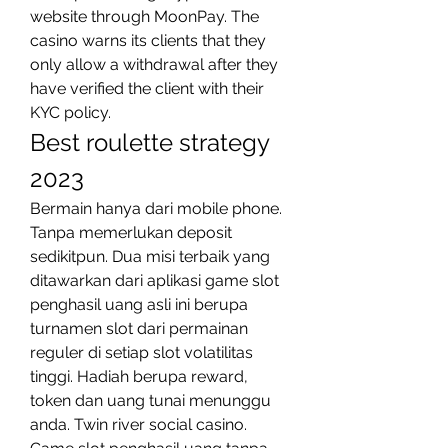
website through MoonPay. The 
casino warns its clients that they 
only allow a withdrawal after they 
have verified the client with their 
KYC policy.
Best roulette strategy 
2023
Bermain hanya dari mobile phone. 
Tanpa memerlukan deposit 
sedikitpun. Dua misi terbaik yang 
ditawarkan dari aplikasi game slot 
penghasil uang asli ini berupa 
turnamen slot dari permainan 
reguler di setiap slot volatilitas 
tinggi. Hadiah berupa reward, 
token dan uang tunai menunggu 
anda. Twin river social casino. 