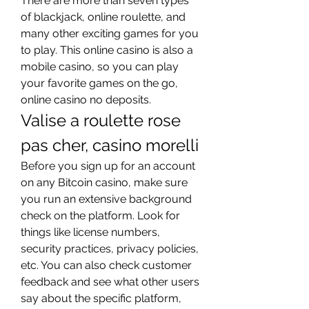
There are more than seven types 
of blackjack, online roulette, and 
many other exciting games for you 
to play. This online casino is also a 
mobile casino, so you can play 
your favorite games on the go, 
online casino no deposits.
Valise a roulette rose 
pas cher, casino morelli
Before you sign up for an account 
on any Bitcoin casino, make sure 
you run an extensive background 
check on the platform. Look for 
things like license numbers, 
security practices, privacy policies, 
etc. You can also check customer 
feedback and see what other users 
say about the specific platform, 