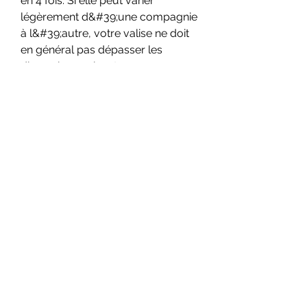
en 4 fois. Si elle peut varier 
légèrement d&#39;une compagnie 
à l&#39;autre, votre valise ne doit 
en général pas dépasser les 
dimensions suivantes : 50 x 20 x 40 
cm. Question poids, elle ne doit 
pas excéder 10kg, bien que 
certaines compagnies tolèrent les 
sacs et valises de 18kg. Si vous 
prenez l&#39;avion avec plus 
grand, vos bagages iront dans la 
soute ! Les valises de taille 
moyenne ont une longueur de 24 à 
30 po. Alors que les valises de 
grande taille mesurent souvent 
plus de 28 po de long et ont une 
grande capacité. Pour les voyages 
long-courriers qui nécessitent 
beaucoup de vêtements, 