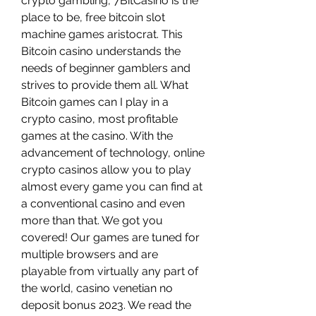
crypto gambling, 7BitCasino is the 
place to be, free bitcoin slot 
machine games aristocrat. This 
Bitcoin casino understands the 
needs of beginner gamblers and 
strives to provide them all. What 
Bitcoin games can I play in a 
crypto casino, most profitable 
games at the casino. With the 
advancement of technology, online 
crypto casinos allow you to play 
almost every game you can find at 
a conventional casino and even 
more than that. We got you 
covered! Our games are tuned for 
multiple browsers and are 
playable from virtually any part of 
the world, casino venetian no 
deposit bonus 2023. We read the 