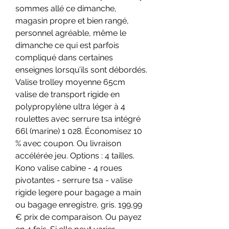
sommes allé ce dimanche, 
magasin propre et bien rangé, 
personnel agréable, même le 
dimanche ce qui est parfois 
compliqué dans certaines 
enseignes lorsqu’ils sont débordés. 
Valise trolley moyenne 65cm 
valise de transport rigide en 
polypropylène ultra léger à 4 
roulettes avec serrure tsa intégré 
66l (marine) 1 028. Économisez 10 
% avec coupon. Ou livraison 
accélérée jeu. Options : 4 tailles. 
Kono valise cabine - 4 roues 
pivotantes - serrure tsa - valise 
rigide legere pour bagage a main 
ou bagage enregistre, gris. 199,99 
€ prix de comparaison. Ou payez 