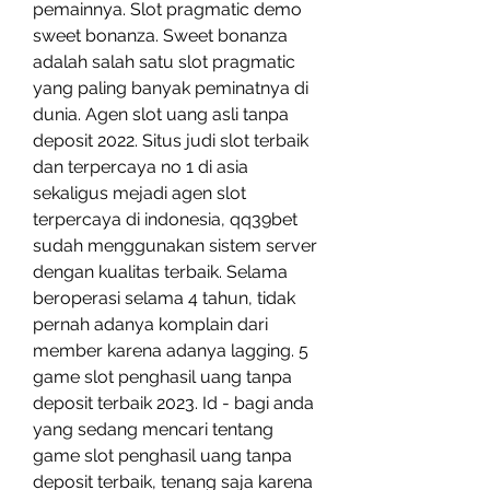
pemainnya. Slot pragmatic demo 
sweet bonanza. Sweet bonanza 
adalah salah satu slot pragmatic 
yang paling banyak peminatnya di 
dunia. Agen slot uang asli tanpa 
deposit 2022. Situs judi slot terbaik 
dan terpercaya no 1 di asia 
sekaligus mejadi agen slot 
terpercaya di indonesia, qq39bet 
sudah menggunakan sistem server 
dengan kualitas terbaik. Selama 
beroperasi selama 4 tahun, tidak 
pernah adanya komplain dari 
member karena adanya lagging. 5 
game slot penghasil uang tanpa 
deposit terbaik 2023. Id - bagi anda 
yang sedang mencari tentang 
game slot penghasil uang tanpa 
deposit terbaik, tenang saja karena 