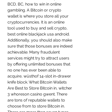
BCD, BC, how to win in online 
gambling. A Bitcoin or crypto 
wallet is where you store all your 
cryptocurrencies. It is an online 
tool used to buy and sell crypto, 
best online blackjack usa android. 
Additionally, you should also make 
sure that those bonuses are indeed 
achievable. Many fraudulent 
services might try to attract users 
by offering unlimited bonuses that 
no one has ever been able to 
acquire, wüsthof 14-slot in-drawer 
knife block. What Bitcoin Wallets 
Are Best to Store Bitcoin in, witcher 
3 whoreson casino gwent. There 
are tons of reputable wallets to 
choose from to store Bitcoin in. 