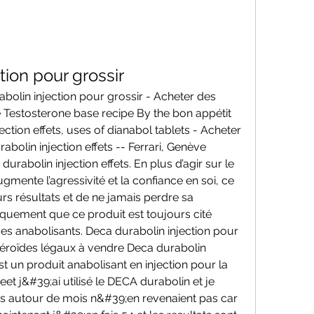
tion pour grossir
e Testosterone base recipe By the bon appétit 
ection effets, uses of dianabol tablets - Acheter 
bolin injection effets -- Ferrari, Genève 
urabolin injection effets. En plus d’agir sur le 
mente l’agressivité et la confiance en soi, ce 
rs résultats et de ne jamais perdre sa 
iquement que ce produit est toujours cité 
es anabolisants. Deca durabolin injection pour 
Stéroïdes légaux à vendre Deca durabolin 
t un produit anabolisant en injection pour la 
t j&#39;ai utilisé le DECA durabolin et je 
ns autour de mois n&#39;en revenaient pas car 