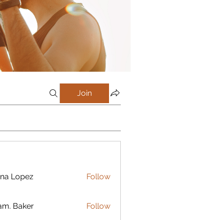
Join
na Lopez
Follow
m. Baker
Follow