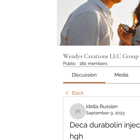
Wendys Creations LLC Group
Public
·
180 members
Discussion
Media
Back
Idella Russian
September 9, 2023
Idella Russian
Deca durabolin inject
hgh