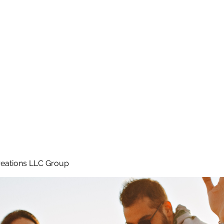
Home
e
eations LLC Group