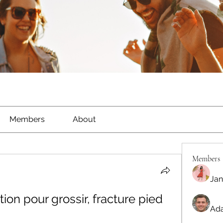
Members
About
Members
Jan
ion pour grossir, fracture pied 
Ada