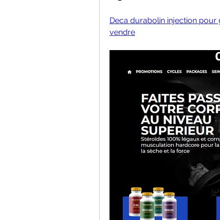
Deca durabolin injection pour g
vendre