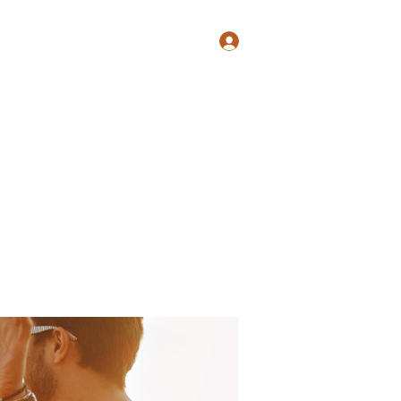
Log In
Shop
Blog
Groups
Members
Programs
More