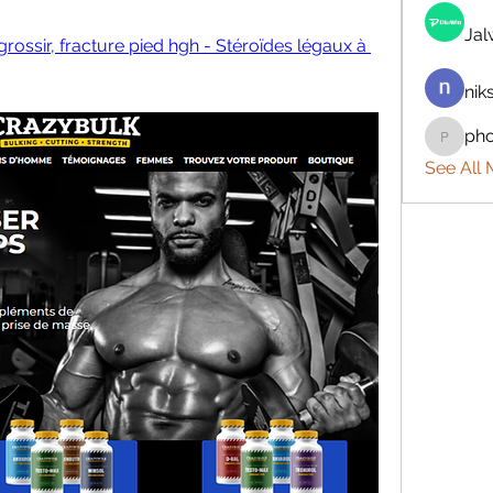
Ja
rossir, fracture pied hgh - Stéroïdes légaux à 
nik
ph
phocoh
See All