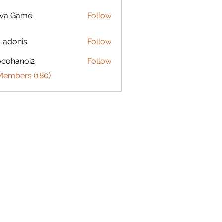
lwa Game
Follow
s adonis
Follow
ocohanoi2
Follow
anoi2
 Members (180)