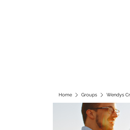
wendyscreations72@gmail.com
Wendys Creations LLC
Your Business Is Our Business. Get What You Deserv
Home
Groups
Wendys Cr