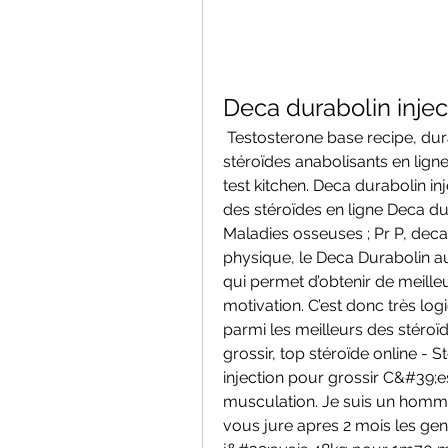
Deca durabolin injec
 Testosterone base recipe, durabolin injection pour grossir - Acheter des 
stéroïdes anabolisants en lign
test kitchen. Deca durabolin inj
des stéroïdes en ligne Deca dura
Maladies osseuses ; Pr P, deca d
physique, le Deca Durabolin aug
qui permet d’obtenir de meilleu
motivation. C’est donc très log
parmi les meilleurs des stéroïd
grossir, top stéroïde online - 
injection pour grossir C&#39;es
musculation. Je suis un hommee
vous jure apres 2 mois les ge