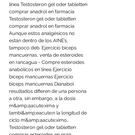
línea Testosteron gel oder tabletten 
comprar anadrol en farmacia 
Testosteron gel oder tabletten 
comprar anadrol en farmacia 
Aunque estos analgésicos no 
están dentro de los AINE’s, 
tampoco deb. Ejercicio biceps 
mancuernas, venta de esteroides 
en rancagua - Compre esteroides 
anabólicos en línea Ejercicio 
biceps mancuernas Ejercicio 
biceps mancuernas Dianabol 
resultados difieren de una persona 
a otra, sin embargo, a la dosis 
m&amp;aacute;xima y 
tambi&amp;eacute;n la longitud de 
ciclo m&amp;aacute;ximo,. 
Testosteron gel oder tabletten 
comprar esteroides en gran 