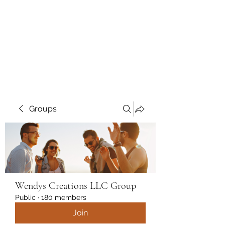
Wendys Creations LLC
Your Business Is Our Business.
Get What You Deserve
Groups
Wendys Creations LLC Group
Public
·
180 members
Join