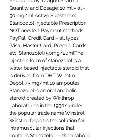
Produced by: Dragon Pharma 
Quantity and Dosage: 10 ml vial – 
50 mg/ml Active Substance: 
Stanozolol Injectable Prescription: 
NOT needed. Payment methods: 
PayPal, Credit Card – all types 
(Visa, Master Card, Prepaid Cards, 
etc. Stanozolol) 50mg/20mlThe 
injection form of stanozolol is a 
water based injectable steroid that 
is derived from DHT. Winstrol 
Depot 75 mg/ml 10 ampoules. 
Stanozolol is an oral anabolic 
steroid created by Winthrop 
Laboratories in the 1950’s under 
the popular trade name Winstrol. 
Winstrol Depot is the solution for 
intramuscular injections that 
contains Stanozolol ― the anabolic 