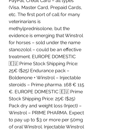
PayPal, Credit Card – all types 
(Visa, Master Card, Prepaid Cards, 
etc. The first port of call for many 
veterinarians is 
methylprednisolone, but the 
evidence is emerging that Winstrol 
for horses – sold under the name 
stanozolol – could be an effective 
treatment. EUROPE DOMESTIC 
🇪🇺 Prime Stock Shipping Price: 
25€ ($25) Endurance pack – 
Boldenone + Winstrol – Injectable 
steroids – Prime pharma. 168 € 115 
€. EUROPE DOMESTIC 🇪🇺 Prime 
Stock Shipping Price: 25€ ($25) 
Pack dry and weight loss (Inject) – 
Winstrol – PRIME PHARMA. Expect 
to pay up to $3 or more per 50mg 
of oral Winstrol. Injectable Winstrol 