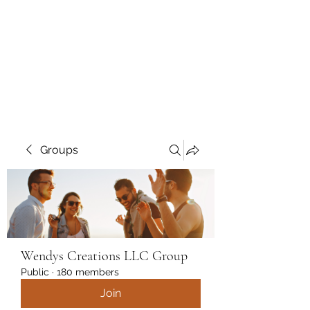
Wendys Creations LLC
Your Business Is Our Business.
Get What You Deserve
Groups
Wendys Creations LLC Group
Public
·
180 members
Join