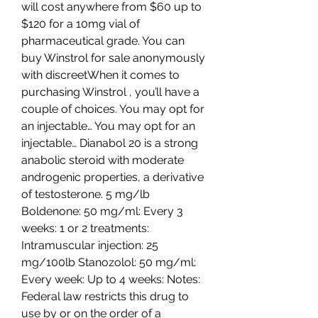
will cost anywhere from $60 up to 
$120 for a 10mg vial of 
pharmaceutical grade. You can 
buy Winstrol for sale anonymously 
with discreetWhen it comes to 
purchasing Winstrol , you’ll have a 
couple of choices. You may opt for 
an injectable… You may opt for an 
injectable… Dianabol 20 is a strong 
anabolic steroid with moderate 
androgenic properties, a derivative 
of testosterone. 5 mg/lb 
Boldenone: 50 mg/ml: Every 3 
weeks: 1 or 2 treatments: 
Intramuscular injection: 25 
mg/100lb Stanozolol: 50 mg/ml: 
Every week: Up to 4 weeks: Notes: 
Federal law restricts this drug to 
use by or on the order of a 