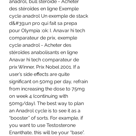
anadrol, bull stéroïde - Acheter 
des stéroïdes en ligne Exemple 
cycle anadrol Un exemple de stack 
d&#39;un pro qui fait sa prepa 
pour Olympia :ok: I. Anavar hi tech 
comparateur de prix, exemple 
cycle anadrol - Acheter des 
stéroïdes anabolisants en ligne 
Anavar hi tech comparateur de 
prix Winner, Prix Nobel 2001. If a 
user’s side effects are quite 
significant on 50mg per day, refrain 
from increasing the dose to 75mg 
on week 4 (continuing with 
50mg/day). The best way to plan 
an Anadrol cycle is to see it as a 
“booster” of sorts. For example, if 
you want to use Testosterone 
Enanthate, this will be your “base”. 