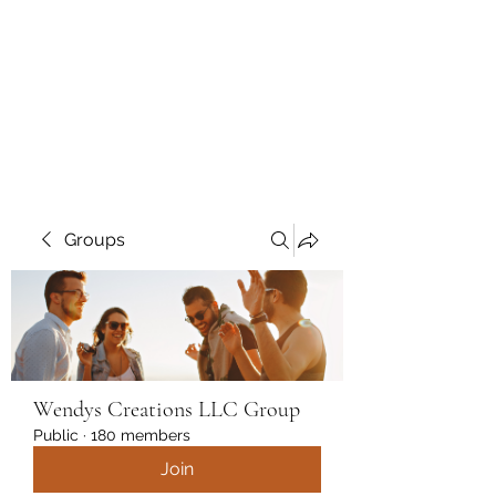
Wendys Creations LLC
Your Business Is Our Business.
Get What You Deserve
Groups
Wendys Creations LLC Group
Public
·
180 members
Join